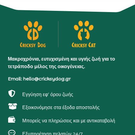
Μακροχρόνια, ευτυχισμένη και υγιής ζωή για το
τετράποδο μέλος της οικογένειας.
Email: hello@cricksydog.gr

Εγγύηση εφ’ όρου ζωής

Εξοικονόμησε στα έξοδα αποστολής

Μπορείς να πληρώσεις και με αντικαταβολή

Εξυπηρέτηση πελατών 24/7