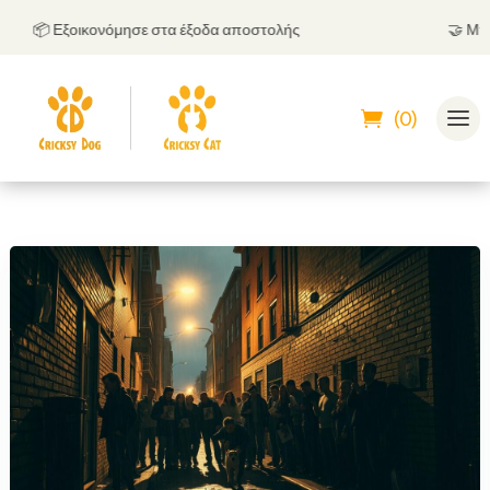
📦 Εξοικονόμησε στα έξοδα αποστολής
🤝
Μπορεί
(0)