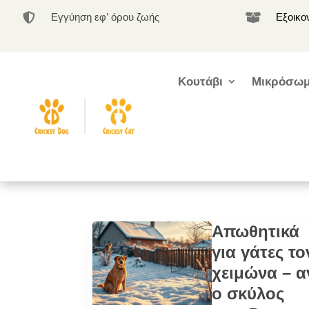
Εγγύηση εφ’ όρου ζωής
Εξοικο


Κουτάβι
Μικρόσωμ
Απωθητικά
για γάτες το
χειμώνα – α
ο σκύλος