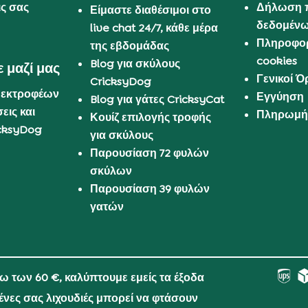
ις σας
Δήλωση 
Είμαστε διαθέσιμοι στο
δεδομέν
live chat 24/7, κάθε μέρα
Πληροφορ
της εβδομάδας
cookies
Blog για σκύλους
 μαζί μας
Γενικοί 
CricksyDog
 εκτροφέων
Εγγύηση
Blog για γάτες CricksyCat
εις και
Πληρωμή 
Κουίζ επιλογής τροφής
cksyDog
για σκύλους
Παρουσίαση 72 φυλών
σκύλων
Παρουσίαση 39 φυλών
γατών
νω των 60 €, καλύπτουμε εμείς τα έξοδα
μένες σας λιχουδιές μπορεί να φτάσουν