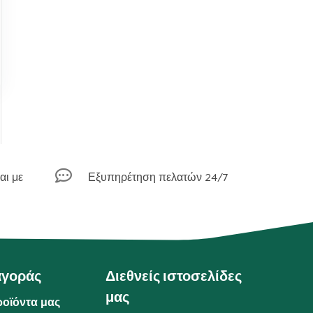

αι με
Εξυπηρέτηση πελατών 24/7
αγοράς
Διεθνείς ιστοσελίδες
μας
ροϊόντα μας