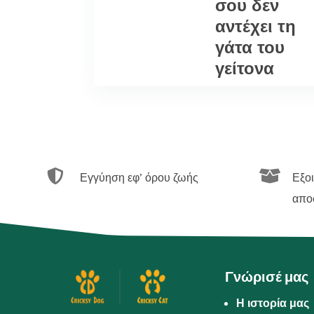
σου δεν
αντέχει τη
γάτα του
γείτονα


Εγγύηση εφ’ όρου ζωής
Εξο
απο
Γνώρισέ μας
Η ιστορία μας