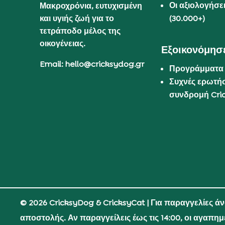
Οι αξιολογήσε
Μακροχρόνια, ευτυχισμένη
και υγιής ζωή για το
(30.000+)
τετράποδο μέλος της
οικογένειας.
Εξοικονόμησε
Email: hello@cricksydog.gr
Προγράμματα
Συχνές ερωτήσ
συνδρομή Cri
© 2026 CricksyDog & CricksyCat
| Για παραγγελίες ά
αποστολής. Αν παραγγείλεις έως τις 14:00, οι αγαπη