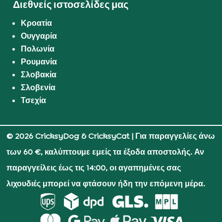
Διεθνείς ιστοσελίδες μας
Κροατία
Ουγγαρία
Πολωνία
Ρουμανία
Σλοβακία
Σλοβενία
Τσεχία
© 2026 CricksyDog & CricksyCat
| Για παραγγελίες άνω
των 60 €, καλύπτουμε εμείς τα έξοδα αποστολής. Αν
παραγγείλεις έως τις 14:00, οι αγαπημένες σας
λιχουδιές μπορεί να φτάσουν ήδη την επόμενη μέρα.