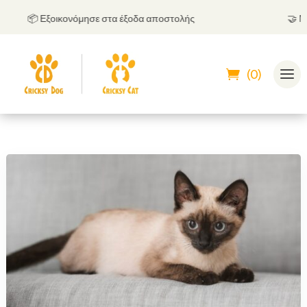
📦 Εξοικονόμησε στα έξοδα αποστολής
🤝
Μπορε
(0)