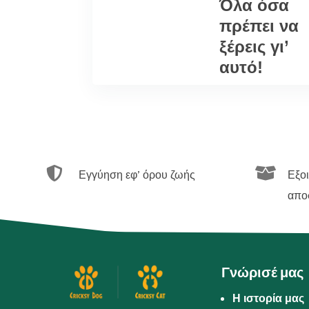
Όλα όσα
πρέπει να
ξέρεις γι’
αυτό!


Εγγύηση εφ’ όρου ζωής
Εξο
απο
Γνώρισέ μας
Η ιστορία μας