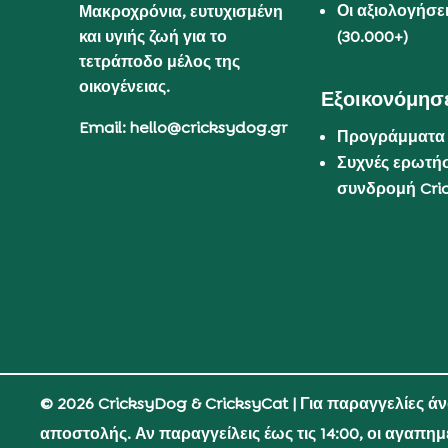
Οι αξιολογήσε
Μακροχρόνια, ευτυχισμένη
και υγιής ζωή για το
(30.000+)
τετράποδο μέλος της
οικογένειας.
Εξοικονόμησε
Email: hello@cricksydog.gr
Προγράμματα
Συχνές ερωτήσ
συνδρομή Cri
© 2026 CricksyDog & CricksyCat
| Για παραγγελίες ά
αποστολής. Αν παραγγείλεις έως τις 14:00, οι αγαπη