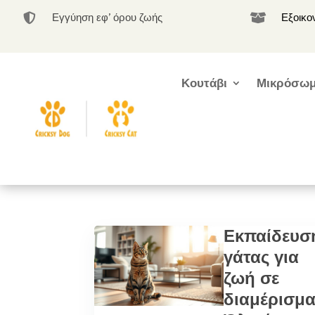
Εγγύηση εφ’ όρου ζωής
Εξοικο


Κουτάβι
Μικρόσωμ
Εκπαίδευσ
γάτας για
ζωή σε
διαμέρισμα