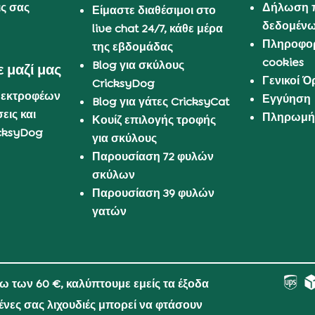
ις σας
Δήλωση 
Είμαστε διαθέσιμοι στο
δεδομέν
live chat 24/7, κάθε μέρα
Πληροφορ
της εβδομάδας
cookies
Blog για σκύλους
 μαζί μας
Γενικοί 
CricksyDog
 εκτροφέων
Εγγύηση
Blog για γάτες CricksyCat
εις και
Πληρωμή 
Κουίζ επιλογής τροφής
cksyDog
για σκύλους
Παρουσίαση 72 φυλών
σκύλων
Παρουσίαση 39 φυλών
γατών
νω των 60 €, καλύπτουμε εμείς τα έξοδα
μένες σας λιχουδιές μπορεί να φτάσουν