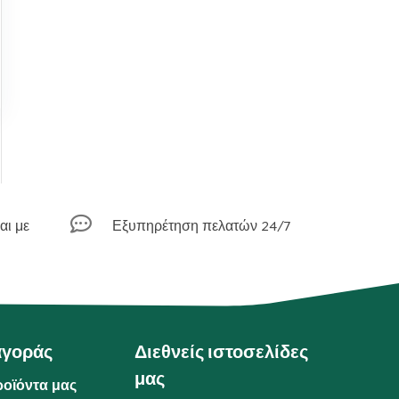

αι με
Εξυπηρέτηση πελατών 24/7
αγοράς
Διεθνείς ιστοσελίδες
μας
ροϊόντα μας