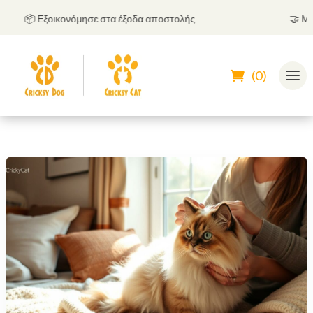
📦 Εξοικονόμησε στα έξοδα αποστολής
🤝
Μπορεί
(0)