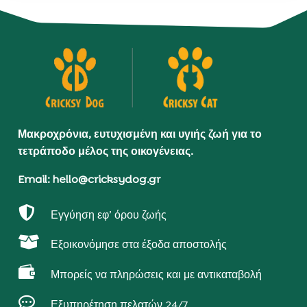
Μακροχρόνια, ευτυχισμένη και υγιής ζωή για το
τετράποδο μέλος της οικογένειας.
Email: hello@cricksydog.gr

Εγγύηση εφ’ όρου ζωής

Εξοικονόμησε στα έξοδα αποστολής

Μπορείς να πληρώσεις και με αντικαταβολή

Εξυπηρέτηση πελατών 24/7