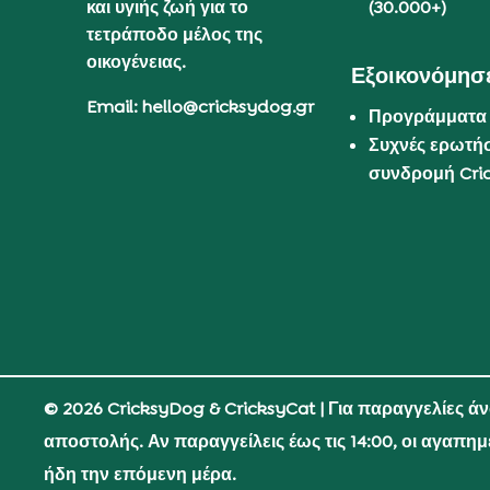
και υγιής ζωή για το
(30.000+)
τετράποδο μέλος της
οικογένειας.
Εξοικονόμησε
Email: hello@cricksydog.gr
Προγράμματα
Συχνές ερωτήσ
συνδρομή Cri
© 2026 CricksyDog & CricksyCat
| Για παραγγελίες ά
αποστολής. Αν παραγγείλεις έως τις 14:00, οι αγαπη
ήδη την επόμενη μέρα.