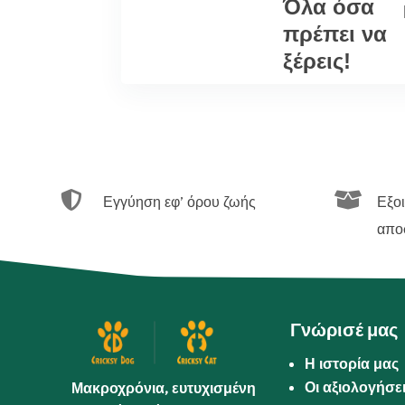
Όλα όσα
πρέπει να
ξέρεις!


Εγγύηση εφ’ όρου ζωής
Εξο
απο
Γνώρισέ μας
Η ιστορία μας
Οι αξιολογήσε
Μακροχρόνια, ευτυχισμένη