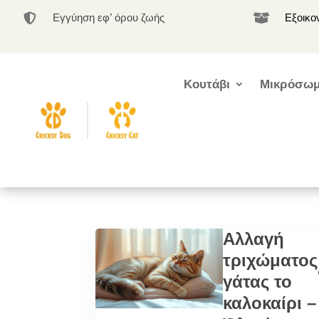
Εγγύηση εφ’ όρου ζωής
Εξοικο


Κουτάβι
Μικρόσωμ
Αλλαγή
τριχώματος
γάτας το
καλοκαίρι –