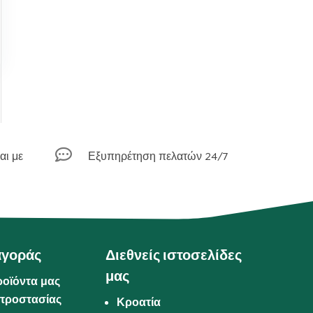

αι με
Εξυπηρέτηση πελατών 24/7
αγοράς
Διεθνείς ιστοσελίδες
μας
ροϊόντα μας
προστασίας
Κροατία