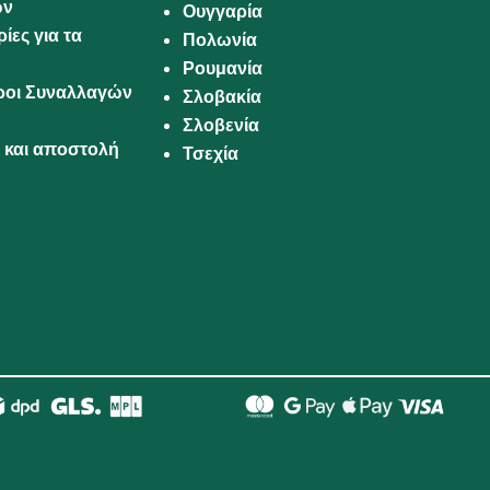
ων
Ουγγαρία
ίες για τα
Πολωνία
Ρουμανία
Όροι Συναλλαγών
Σλοβακία
Σλοβενία
και αποστολή
Τσεχία