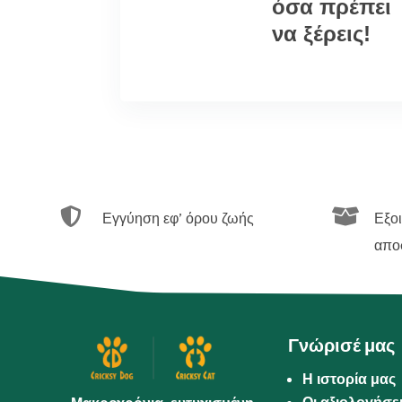
όσα πρέπει
να ξέρεις!


Εγγύηση εφ’ όρου ζωής
Εξο
απο
Γνώρισέ μας
Η ιστορία μας