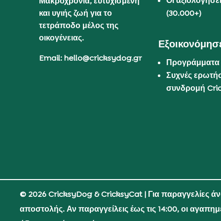
Οι αξιολογήσε
Μακροχρόνια, ευτυχισμένη
και υγιής ζωή για το
(30.000+)
τετράποδο μέλος της
οικογένειας.
Εξοικονόμησε
Email: hello@cricksydog.gr
Προγράμματα
Συχνές ερωτήσ
συνδρομή Cri
© 2026 CricksyDog & CricksyCat
| Για παραγγελίες ά
αποστολής. Αν παραγγείλεις έως τις 14:00, οι αγαπη