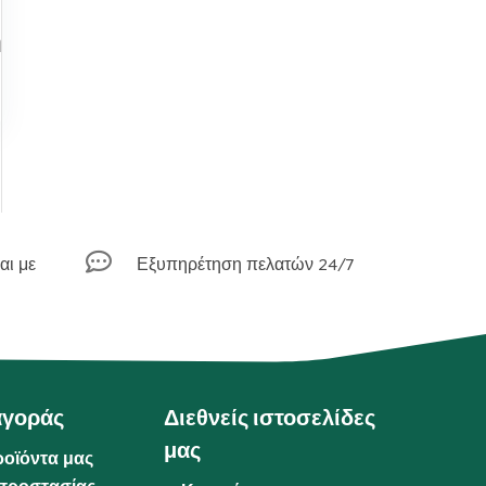
ή

αι με
Εξυπηρέτηση πελατών 24/7
αγοράς
Διεθνείς ιστοσελίδες
μας
ροϊόντα μας