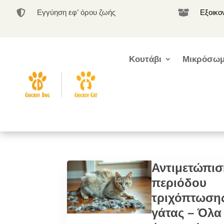
Εγγύηση εφ’ όρου ζωής
Εξοικο


Κουτάβι
Μικρόσωμ
Αντιμετώπι
περιόδου
τριχόπτωση
γάτας – Όλα