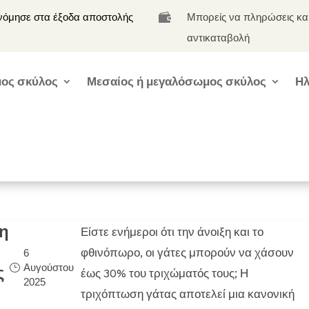
νόμησε στα έξοδα αποστολής
Μπορείς να πληρώσεις κα

αντικαταβολή
ος σκύλος
Μεσαίος ή μεγαλόσωμος σκύλος
Ηλ
ση
Είστε ενήμεροι ότι την άνοιξη και το
φθινόπωρο, οι γάτες μπορούν να χάσουν
6
Αυγούστου
ς
έως 30% του τριχώματός τους; Η
2025
τριχόπτωση γάτας αποτελεί μια κανονική