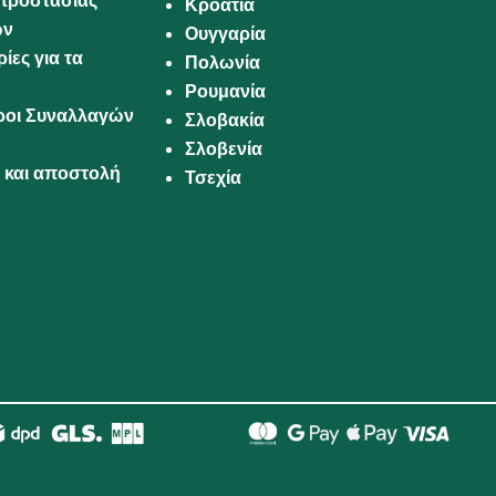
προστασίας
Κροατία
ων
Ουγγαρία
ίες για τα
Πολωνία
Ρουμανία
Όροι Συναλλαγών
Σλοβακία
Σλοβενία
και αποστολή
Τσεχία