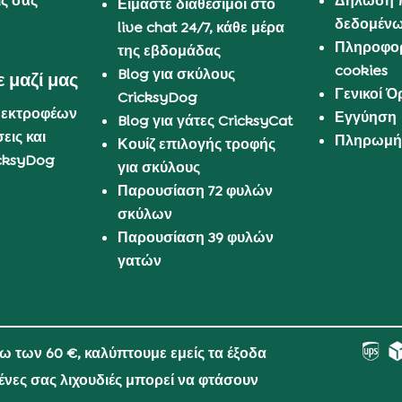
ις σας
Δήλωση 
Είμαστε διαθέσιμοι στο
δεδομέν
live chat 24/7, κάθε μέρα
Πληροφορ
της εβδομάδας
cookies
Blog για σκύλους
 μαζί μας
Γενικοί 
CricksyDog
 εκτροφέων
Εγγύηση
Blog για γάτες CricksyCat
εις και
Πληρωμή 
Κουίζ επιλογής τροφής
cksyDog
για σκύλους
Παρουσίαση 72 φυλών
σκύλων
Παρουσίαση 39 φυλών
γατών
νω των 60 €, καλύπτουμε εμείς τα έξοδα
μένες σας λιχουδιές μπορεί να φτάσουν