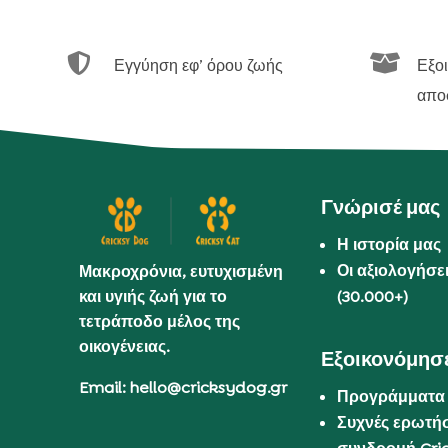


Εγγύηση εφ’ όρου ζωής
Εξο
απο
Γνώρισέ μας
Η ιστορία μας
Οι αξιολογήσε
Μακροχρόνια, ευτυχισμένη
και υγιής ζωή για το
(30.000+)
τετράποδο μέλος της
οικογένειας.
Εξοικονόμησε
Email: hello@cricksydog.gr
Προγράμματα
Συχνές ερωτήσ