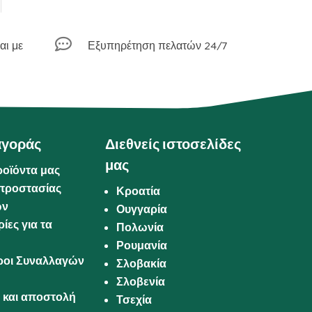

αι με
Εξυπηρέτηση πελατών 24/7
αγοράς
Διεθνείς ιστοσελίδες
μας
ροϊόντα μας
προστασίας
Κροατία
ων
Ουγγαρία
ίες για τα
Πολωνία
Ρουμανία
Όροι Συναλλαγών
Σλοβακία
Σλοβενία
και αποστολή
Τσεχία