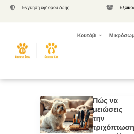
Εγγύηση εφ’ όρου ζωής
Εξοικο


Κουτάβι
Μικρόσωμ
Πώς να
μειώσεις
την
τριχόπτωσ