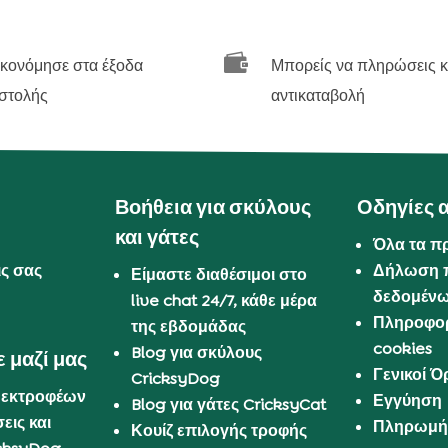

ικονόμησε στα έξοδα
Μπορείς να πληρώσεις κ
στολής
αντικαταβολή
Βοήθεια για σκύλους
Οδηγίες 
και γάτες
Όλα τα π
ις σας
Δήλωση 
Είμαστε διαθέσιμοι στο
δεδομέν
live chat 24/7, κάθε μέρα
Πληροφορ
της εβδομάδας
cookies
Blog για σκύλους
 μαζί μας
Γενικοί 
CricksyDog
 εκτροφέων
Εγγύηση
Blog για γάτες CricksyCat
εις και
Πληρωμή 
Κουίζ επιλογής τροφής