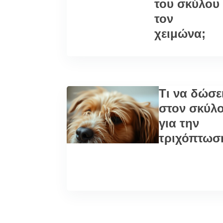
του σκύλου
τον
χειμώνα;
Τι να δώσε
στον σκύλ
για την
τριχόπτωσ