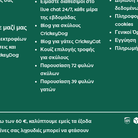
ις σας
Δήλωση 
Είμαστε διαθέσιμοι στο
δεδομέν
live chat 24/7, κάθε μέρα
Πληροφορ
της εβδομάδας
cookies
Blog για σκύλους
 μαζί μας
Γενικοί 
CricksyDog
 εκτροφέων
Εγγύηση
Blog για γάτες CricksyCat
εις και
Πληρωμή 
Κουίζ επιλογής τροφής
cksyDog
για σκύλους
Παρουσίαση 72 φυλών
σκύλων
Παρουσίαση 39 φυλών
γατών
νω των 60 €, καλύπτουμε εμείς τα έξοδα
μένες σας λιχουδιές μπορεί να φτάσουν