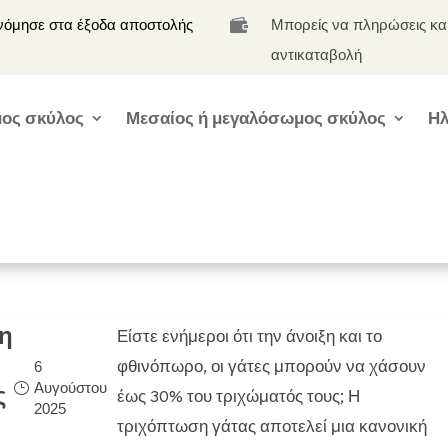
νόμησε στα έξοδα αποστολής
Μπορείς να πληρώσεις κα

αντικαταβολή
ος σκύλος
Μεσαίος ή μεγαλόσωμος σκύλος
Ηλ
ση
Είστε ενήμεροι ότι την άνοιξη και το
φθινόπωρο, οι γάτες μπορούν να χάσουν
6
Αυγούστου
ς
έως 30% του τριχώματός τους; Η
2025
τριχόπτωση γάτας αποτελεί μια κανονική