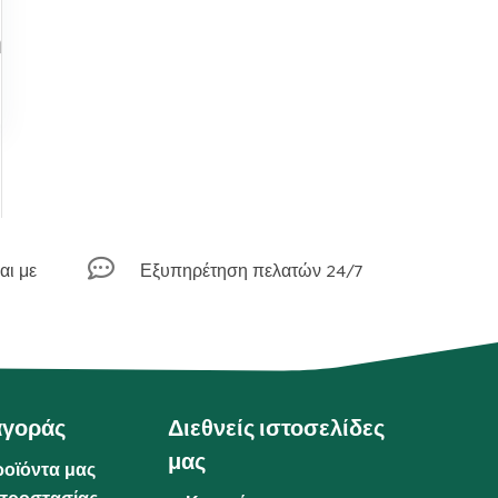
ή

αι με
Εξυπηρέτηση πελατών 24/7
αγοράς
Διεθνείς ιστοσελίδες
μας
ροϊόντα μας