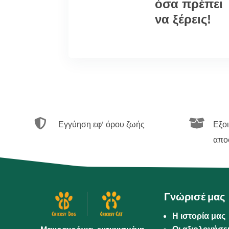
όσα πρέπει
να ξέρεις!


Εγγύηση εφ’ όρου ζωής
Εξο
απο
Γνώρισέ μας
Η ιστορία μας