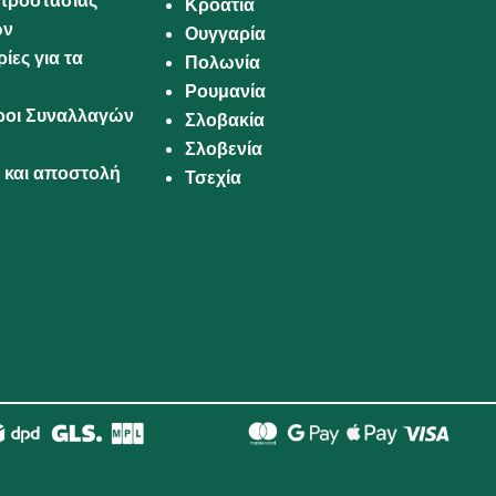
προστασίας
Κροατία
ων
Ουγγαρία
ίες για τα
Πολωνία
Ρουμανία
Όροι Συναλλαγών
Σλοβακία
Σλοβενία
και αποστολή
Τσεχία