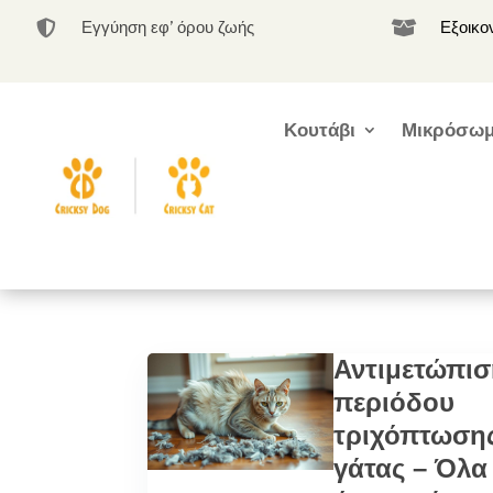
Εγγύηση εφ’ όρου ζωής
Εξοικο


Κουτάβι
Μικρόσωμ
Αντιμετώπι
περιόδου
τριχόπτωση
γάτας – Όλα