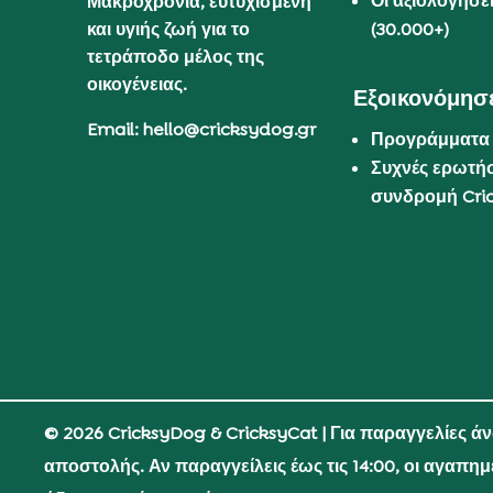
Οι αξιολογήσε
Μακροχρόνια, ευτυχισμένη
και υγιής ζωή για το
(30.000+)
τετράποδο μέλος της
οικογένειας.
Εξοικονόμησε
Email: hello@cricksydog.gr
Προγράμματα
Συχνές ερωτήσ
συνδρομή Cri
© 2026 CricksyDog & CricksyCat
| Για παραγγελίες ά
αποστολής. Αν παραγγείλεις έως τις 14:00, οι αγαπη