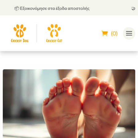
📦 Εξοικονόμησε στα έξοδα αποστολής
🤝
Μπορ
(0)