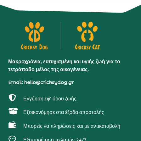
Μακροχρόνια, ευτυχισμένη και υγιής ζωή για το
τετράποδο μέλος της οικογένειας.
Email: hello@cricksydog.gr

Εγγύηση εφ’ όρου ζωής

Εξοικονόμησε στα έξοδα αποστολής

Μπορείς να πληρώσεις και με αντικαταβολή

Εξυπηρέτηση πελατών 24/7