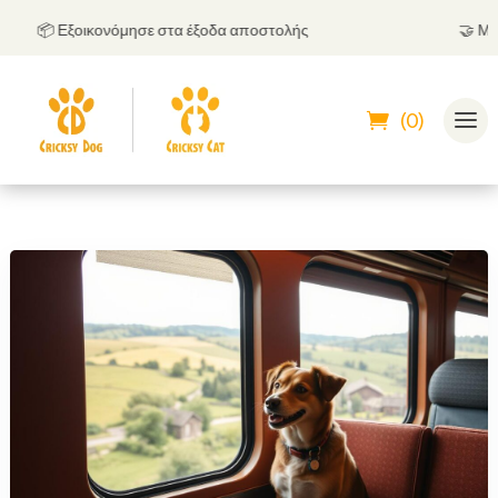
📦 Εξοικονόμησε στα έξοδα αποστολής
🤝
Μπορεί
(0)