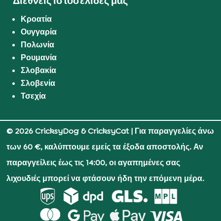
Διεθνείς ιστοσελίδες μας
Κροατία
Ουγγαρία
Πολωνία
Ρουμανία
Σλοβακία
Σλοβενία
Τσεχία
© 2026 CricksyDog & CricksyCat
| Για παραγγελίες άνω
των 60 €, καλύπτουμε εμείς τα έξοδα αποστολής. Αν
παραγγείλεις έως τις 14:00, οι αγαπημένες σας
λιχουδιές μπορεί να φτάσουν ήδη την επόμενη μέρα.