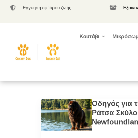
Εγγύηση εφ’ όρου ζωής
Εξοικο


Κουτάβι
Μικρόσωμ
Οδηγός για 
Ράτσα Σκύλο
Newfoundla