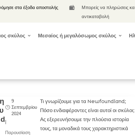
νόμησε στα έξοδα αποστολής
Μπορείς να πληρώσεις κα

αντικαταβολή
ος σκύλος
Μεσαίος ή μεγαλόσωμος σκύλος
Ηλ
τη
Τι γνωρίζουμε για τα Newfoundland;
9
Σεπτεμβρίου
υ
Πόσο ενδιαφέροντες είναι αυτοί οι σκύλοι;
2024
nd
Ας εξερευνήσουμε την πλούσια ιστορία
|
τους, τα μοναδικά τους χαρακτηριστικά
Παρουσίαση