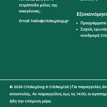
τετράποδο μέλος της
οικογένειας.
Εξοικονόμησε
Email: hello@cricksydog.gr
Προγράμματα
Συχνές ερωτήσ
συνδρομή Cri
© 2026 CricksyDog & CricksyCat
| Για παραγγελίες ά
αποστολής. Αν παραγγείλεις έως τις 14:00, οι αγαπη
ήδη την επόμενη μέρα.