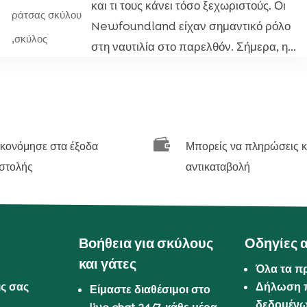
και τι τους κάνει τόσο ξεχωριστούς. Οι
ράτσας σκύλου
Newfoundland είχαν σημαντικό ρόλο
,
σκύλος
στη ναυτιλία στο παρελθόν. Σήμερα, η...

ικονόμησε στα έξοδα
Μπορείς να πληρώσεις κ
στολής
αντικαταβολή
Βοήθεια για σκύλους
Οδηγίες 
και γάτες
Όλα τα π
ις σας
Δήλωση 
Είμαστε διαθέσιμοι στο
δεδομέν