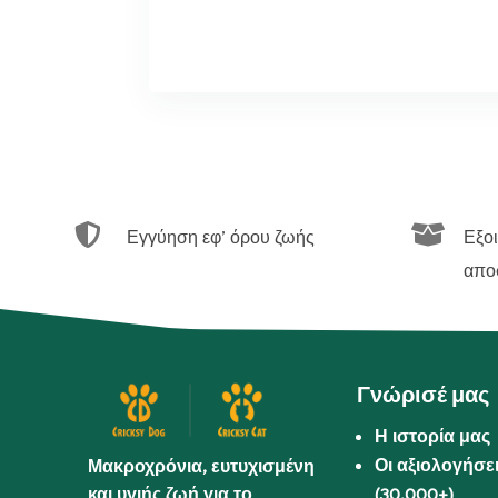


Εγγύηση εφ’ όρου ζωής
Εξο
απο
Γνώρισέ μας
Η ιστορία μας
Οι αξιολογήσε
Μακροχρόνια, ευτυχισμένη
και υγιής ζωή για το
(30.000+)