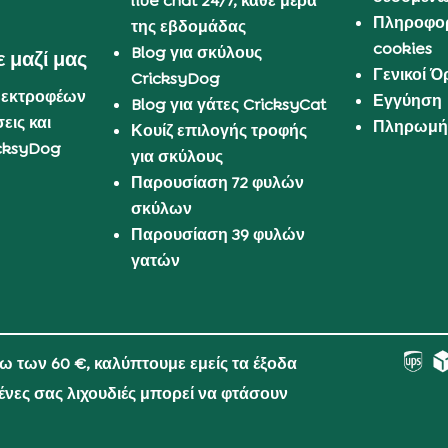
live chat 24/7, κάθε μέρα
Πληροφορ
της εβδομάδας
cookies
Blog για σκύλους
 μαζί μας
Γενικοί 
CricksyDog
 εκτροφέων
Εγγύηση
Blog για γάτες CricksyCat
εις και
Πληρωμή 
Κουίζ επιλογής τροφής
cksyDog
για σκύλους
Παρουσίαση 72 φυλών
σκύλων
Παρουσίαση 39 φυλών
γατών
νω των 60 €, καλύπτουμε εμείς τα έξοδα
μένες σας λιχουδιές μπορεί να φτάσουν