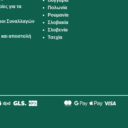
Ουγγαρία
ίες για τα
Πολωνία
Ρουμανία
Όροι Συναλλαγών
Σλοβακία
Σλοβενία
και αποστολή
Τσεχία