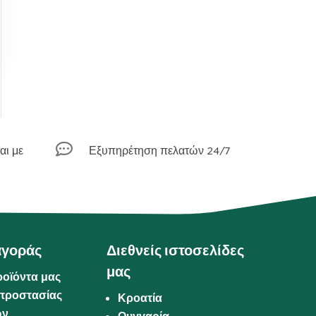

αι με
Εξυπηρέτηση πελατών 24/7
αγοράς
Διεθνείς ιστοσελίδες
μας
ροϊόντα μας
προστασίας
Κροατία
ων