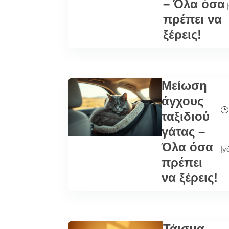
– Όλα όσα
|
πρέπει να
ξέρεις!
Μείωση
άγχους
ταξιδιού
γάτας –
Όλα όσα
|
γ
πρέπει
να ξέρεις!
Τάισμα