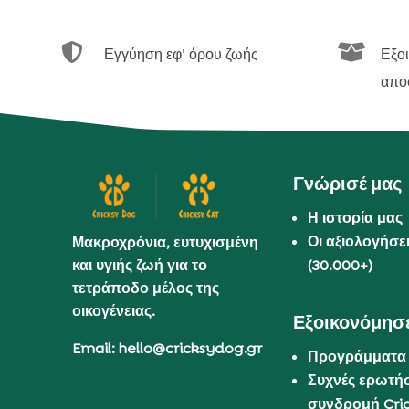


Εγγύηση εφ’ όρου ζωής
Εξο
απο
Γνώρισέ μας
Η ιστορία μας
Οι αξιολογήσε
Μακροχρόνια, ευτυχισμένη
και υγιής ζωή για το
(30.000+)
τετράποδο μέλος της
οικογένειας.
Εξοικονόμησε
Email: hello@cricksydog.gr
Προγράμματα
Συχνές ερωτήσ
συνδρομή Cri