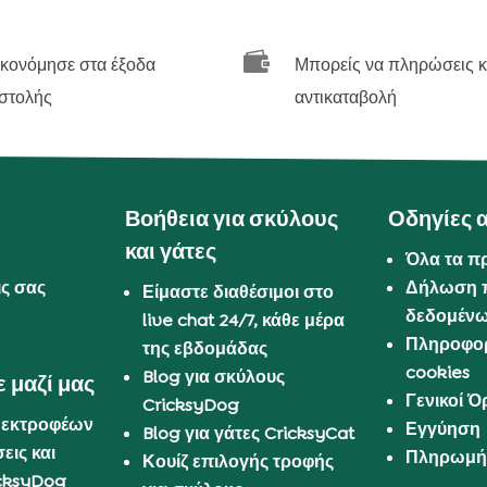

ικονόμησε στα έξοδα
Μπορείς να πληρώσεις κ
στολής
αντικαταβολή
Βοήθεια για σκύλους
Οδηγίες 
και γάτες
Όλα τα π
ις σας
Δήλωση 
Είμαστε διαθέσιμοι στο
δεδομέν
live chat 24/7, κάθε μέρα
Πληροφορ
της εβδομάδας
cookies
Blog για σκύλους
 μαζί μας
Γενικοί 
CricksyDog
 εκτροφέων
Εγγύηση
Blog για γάτες CricksyCat
εις και
Πληρωμή 
Κουίζ επιλογής τροφής
cksyDog