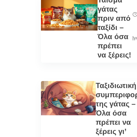
γάτας
πριν από
ταξίδι –
Όλα όσα
|
γ
πρέπει
να ξέρεις!
Ταξιδιωτική
συμπεριφο
της γάτας –
Όλα όσα
πρέπει να
ξέρεις γι’