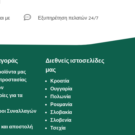

αι με
Εξυπηρέτηση πελατών 24/7
αγοράς
Διεθνείς ιστοσελίδες
μας
ροϊόντα μας
προστασίας
Κροατία
ων
Ουγγαρία
ίες για τα
Πολωνία
Ρουμανία
Όροι Συναλλαγών
Σλοβακία
Σλοβενία
και αποστολή
Τσεχία