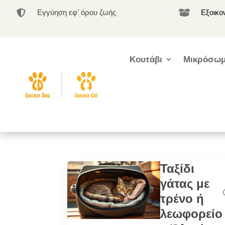
Εγγύηση εφ’ όρου ζωής
Εξοικο


Κουτάβι
Μικρόσωμ
Ταξίδι
γάτας με
τρένο ή
λεωφορείο