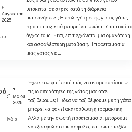
Σας είναι γνωστό πως το 65% των γατών
6
υπόκειται σε στρες κατά τη διάρκεια
Αυγούστου
μετακινήσεων; Η επιλογή τροφής για τις γάτες
2025
προ του ταξιδιού μπορεί να μειώσει δραστικά τ
άγχος τους. Έτσι, επιτυγχάνεται μια ομαλότερη
άτα
και ασφαλέστερη μετάβαση.Η προετοιμασία
μιας γάτας για...
Έχετε σκεφτεί ποτέ πώς να αντιμετωπίσουμε
ρά
7
τις ιδιαιτερότητες της γάτας μας όταν
Μαΐου
ταξιδεύουμε; Η ιδέα να ταξιδέψουμε με τη γάτα
2025
μπορεί να φανεί ακατόρθωτη ή τρομακτική.
Αλλά με την σωστή προετοιμασία, μπορούμε
|
γάτα
να εξασφαλίσουμε ασφαλές και άνετο ταξίδι