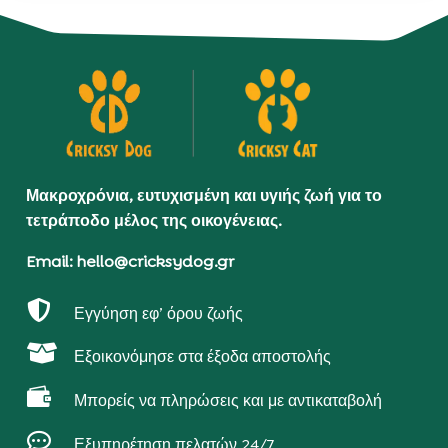
Μακροχρόνια, ευτυχισμένη και υγιής ζωή για το
τετράποδο μέλος της οικογένειας.
Email: hello@cricksydog.gr

Εγγύηση εφ’ όρου ζωής

Εξοικονόμησε στα έξοδα αποστολής

Μπορείς να πληρώσεις και με αντικαταβολή

Εξυπηρέτηση πελατών 24/7