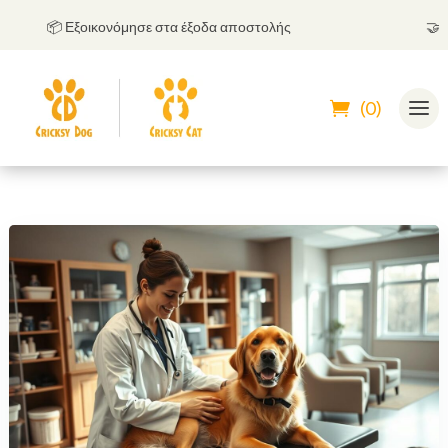
📦 Εξοικονόμησε στα έξοδα αποστολής
🤝
Μπορ
(0)