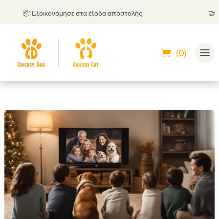
📦 Εξοικονόμησε στα έξοδα αποστολής
🤝
Μπορ
(0)