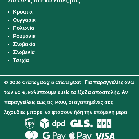
Διεθνείς ιστοσελίδες μας
Κροατία
Ουγγαρία
Πολωνία
Ρουμανία
Σλοβακία
Σλοβενία
Τσεχία
© 2026 CricksyDog & CricksyCat
| Για παραγγελίες άνω
των 60 €, καλύπτουμε εμείς τα έξοδα αποστολής. Αν
παραγγείλεις έως τις 14:00, οι αγαπημένες σας
λιχουδιές μπορεί να φτάσουν ήδη την επόμενη μέρα.