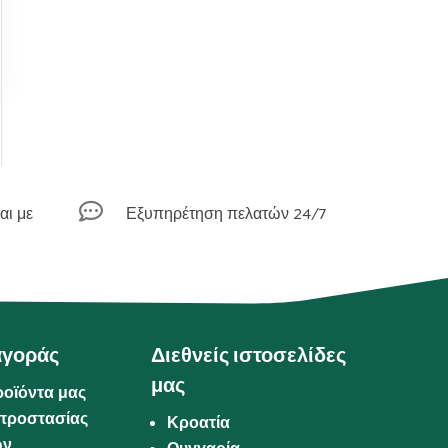

αι με
Εξυπηρέτηση πελατών 24/7
αγοράς
Διεθνείς ιστοσελίδες
μας
ροϊόντα μας
προστασίας
Κροατία
ων