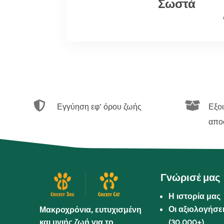
Σωστά


Εγγύηση εφ’ όρου ζωής
Εξο
απο
Γνώρισέ μας
Η ιστορία μας
Οι αξιολογήσε
Μακροχρόνια, ευτυχισμένη
και υγιής ζωή για το
(30.000+)