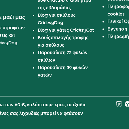
live chat 24/7, κάθε μέρα
Πληροφορ
της εβδομάδας
cookies
Blog για σκύλους
 μαζί μας
Γενικοί 
CricksyDog
 εκτροφέων
Εγγύηση
Blog για γάτες CricksyCat
εις και
Πληρωμή 
Κουίζ επιλογής τροφής
cksyDog
για σκύλους
Παρουσίαση 72 φυλών
σκύλων
Παρουσίαση 39 φυλών
γατών
νω των 60 €, καλύπτουμε εμείς τα έξοδα
μένες σας λιχουδιές μπορεί να φτάσουν