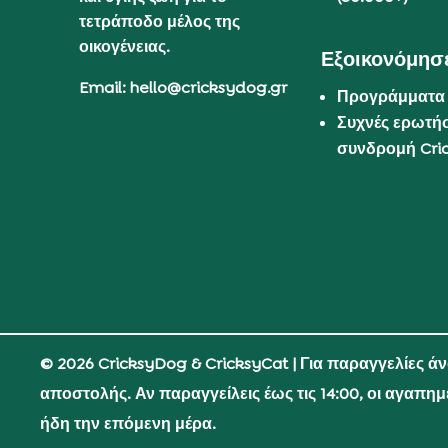
τετράποδο μέλος της
οικογένειας.
Εξοικονόμησε
Email: hello@cricksydog.gr
Προγράμματα
Συχνές ερωτήσ
συνδρομή Cri
© 2026 CricksyDog & CricksyCat
| Για παραγγελίες ά
αποστολής. Αν παραγγείλεις έως τις 14:00, οι αγαπη
ήδη την επόμενη μέρα.