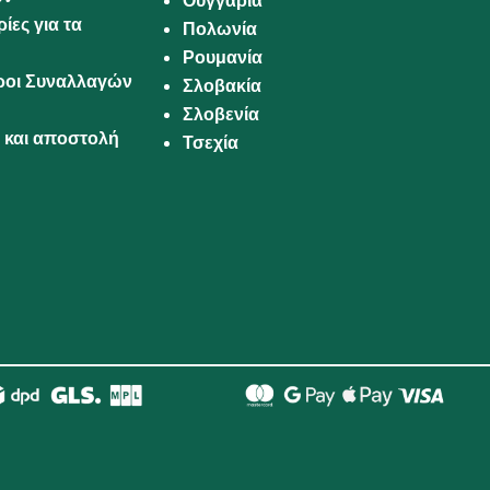
Ουγγαρία
ίες για τα
Πολωνία
Ρουμανία
Όροι Συναλλαγών
Σλοβακία
Σλοβενία
και αποστολή
Τσεχία