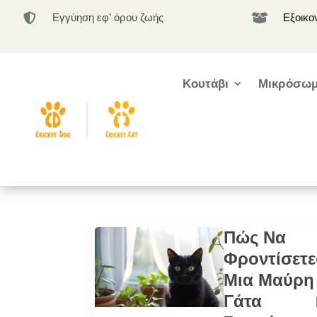
Εγγύηση εφ’ όρου ζωής
Εξοικο


Κουτάβι
Μικρόσωμ
Πώς Να
Φροντίσετε
Μια Μαύρη
Γάτα