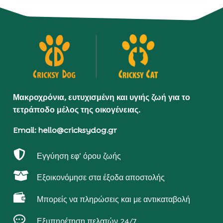
Μακροχρόνια, ευτυχισμένη και υγιής ζωή για το
τετράποδο μέλος της οικογένειας.
Email: hello@cricksydog.gr

Εγγύηση εφ’ όρου ζωής

Εξοικονόμησε στα έξοδα αποστολής

Μπορείς να πληρώσεις και με αντικαταβολή

Εξυπηρέτηση πελατών 24/7