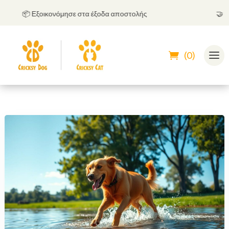
📦 Εξοικονόμησε στα έξοδα αποστολής
🤝
Μπορε
(0)