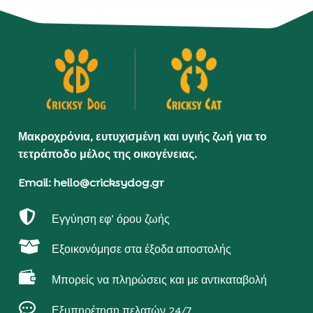
Μακροχρόνια, ευτυχισμένη και υγιής ζωή για το
τετράποδο μέλος της οικογένειας.
Email: hello@cricksydog.gr

Εγγύηση εφ’ όρου ζωής

Εξοικονόμησε στα έξοδα αποστολής

Μπορείς να πληρώσεις και με αντικαταβολή

Εξυπηρέτηση πελατών 24/7