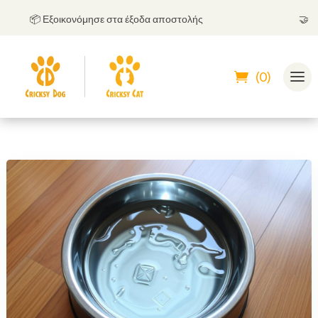
📦 Εξοικονόμησε στα έξοδα αποστολής
🤝
Μπορε
(0)