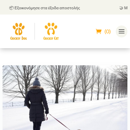
📦 Εξοικονόμησε στα έξοδα αποστολής
🤝
Μπορεί
(0)