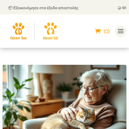
📦 Εξοικονόμησε στα έξοδα αποστολής
🤝
Μπορείς
(0)