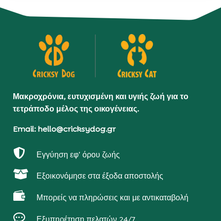
Μακροχρόνια, ευτυχισμένη και υγιής ζωή για το
τετράποδο μέλος της οικογένειας.
Email: hello@cricksydog.gr

Εγγύηση εφ’ όρου ζωής

Εξοικονόμησε στα έξοδα αποστολής

Μπορείς να πληρώσεις και με αντικαταβολή

Εξυπηρέτηση πελατών 24/7