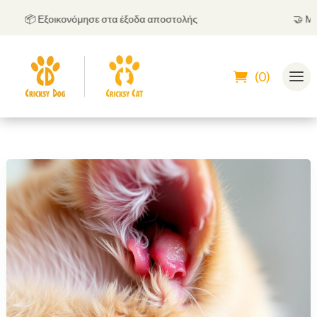
📦 Εξοικονόμησε στα έξοδα αποστολής
🤝
Μπορεί
(0)