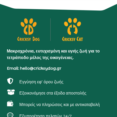
Μακροχρόνια, ευτυχισμένη και υγιής ζωή για το
τετράποδο μέλος της οικογένειας.
Email: hello@cricksydog.gr

Εγγύηση εφ’ όρου ζωής

Εξοικονόμησε στα έξοδα αποστολής

Μπορείς να πληρώσεις και με αντικαταβολή

Εξυπηρέτηση πελατών 24/7