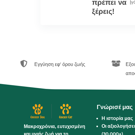
πρέπει να
|
γ
ξέρεις!


Εγγύηση εφ’ όρου ζωής
Εξο
απο
Γνώρισέ μας
Η ιστορία μας
Οι αξιολογήσε
Μακροχρόνια, ευτυχισμένη
και υγιής ζωή για το
(30.000+)