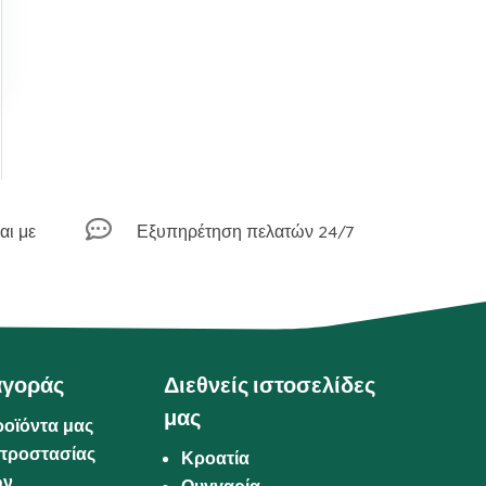

αι με
Εξυπηρέτηση πελατών 24/7
αγοράς
Διεθνείς ιστοσελίδες
μας
ροϊόντα μας
προστασίας
Κροατία
ων