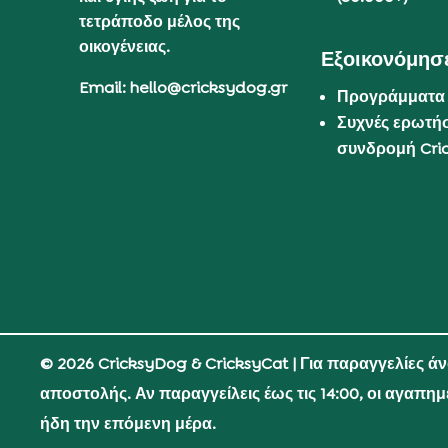
τετράποδο μέλος της
οικογένειας.
Εξοικονόμησε
Email: hello@cricksydog.gr
Προγράμματα
Συχνές ερωτήσ
συνδρομή Cri
© 2026 CricksyDog & CricksyCat
| Για παραγγελίες ά
αποστολής. Αν παραγγείλεις έως τις 14:00, οι αγαπη
ήδη την επόμενη μέρα.