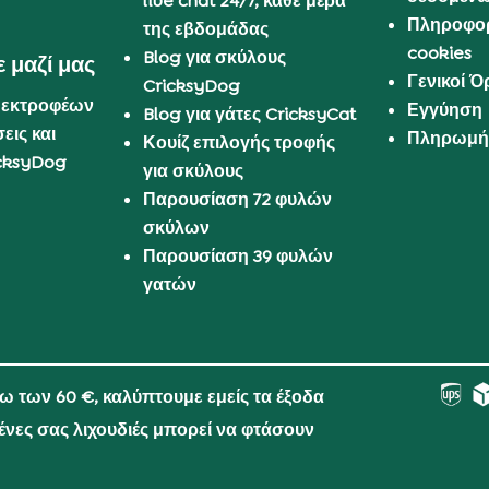
live chat 24/7, κάθε μέρα
Πληροφορ
της εβδομάδας
cookies
Blog για σκύλους
 μαζί μας
Γενικοί 
CricksyDog
 εκτροφέων
Εγγύηση
Blog για γάτες CricksyCat
εις και
Πληρωμή 
Κουίζ επιλογής τροφής
cksyDog
για σκύλους
Παρουσίαση 72 φυλών
σκύλων
Παρουσίαση 39 φυλών
γατών
νω των 60 €, καλύπτουμε εμείς τα έξοδα
μένες σας λιχουδιές μπορεί να φτάσουν