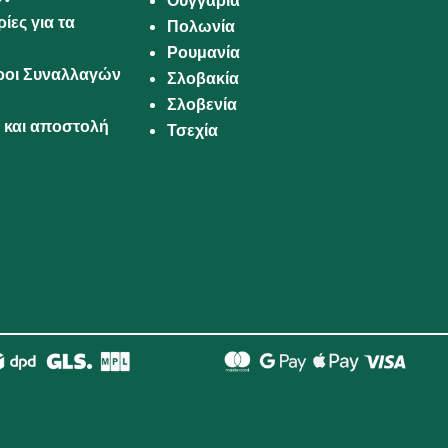
Ουγγαρία
ίες για τα
Πολωνία
Ρουμανία
Όροι Συναλλαγών
Σλοβακία
Σλοβενία
και αποστολή
Τσεχία