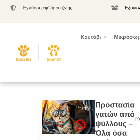
Εγγύηση εφ’ όρου ζωής
Εξοικο


Κουτάβι
Μικρόσωμ
Προστασία
γατών από
ψύλλους –
Όλα όσα