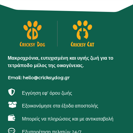
Μακροχρόνια, ευτυχισμένη και υγιής ζωή για το
τετράποδο μέλος της οικογένειας.
Email: hello@cricksydog.gr

Εγγύηση εφ’ όρου ζωής

Εξοικονόμησε στα έξοδα αποστολής

Μπορείς να πληρώσεις και με αντικαταβολή

Εξυπηρέτηση πελατών 24/7