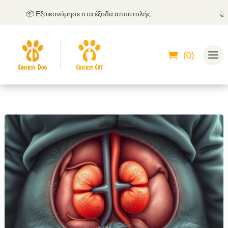
📦 Εξοικονόμησε στα έξοδα αποστολής
🤝
Μπο
(0)