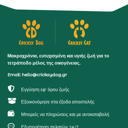
Μακροχρόνια, ευτυχισμένη και υγιής ζωή για το
τετράποδο μέλος της οικογένειας.
Email: hello@cricksydog.gr

Εγγύηση εφ’ όρου ζωής

Εξοικονόμησε στα έξοδα αποστολής

Μπορείς να πληρώσεις και με αντικαταβολή

Εξυπηρέτηση πελατών 24/7