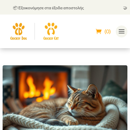
📦 Εξοικονόμησε στα έξοδα αποστολής
🤝
Μπορ
(0)