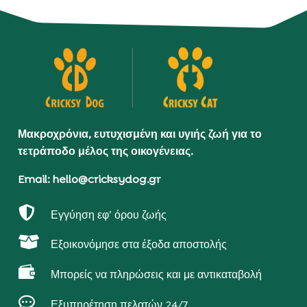
Μακροχρόνια, ευτυχισμένη και υγιής ζωή για το
τετράποδο μέλος της οικογένειας.
Email: hello@cricksydog.gr

Εγγύηση εφ’ όρου ζωής

Εξοικονόμησε στα έξοδα αποστολής

Μπορείς να πληρώσεις και με αντικαταβολή

Εξυπηρέτηση πελατών 24/7