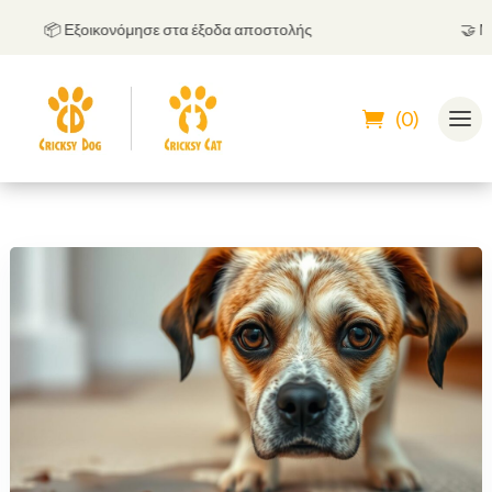
📦 Εξοικονόμησε στα έξοδα αποστολής
🤝
Μπορε
(0)