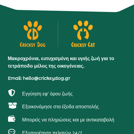
Μακροχρόνια, ευτυχισμένη και υγιής ζωή για το
τετράποδο μέλος της οικογένειας.
Email: hello@cricksydog.gr

Εγγύηση εφ’ όρου ζωής

Εξοικονόμησε στα έξοδα αποστολής

Μπορείς να πληρώσεις και με αντικαταβολή

Εξυπηρέτηση πελατών 24/7