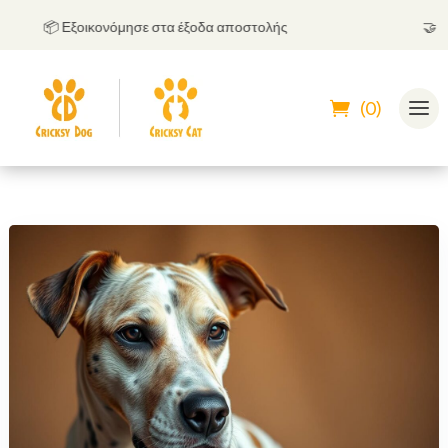
📦 Εξοικονόμησε στα έξοδα αποστολής
🤝
Μπορ
(0)