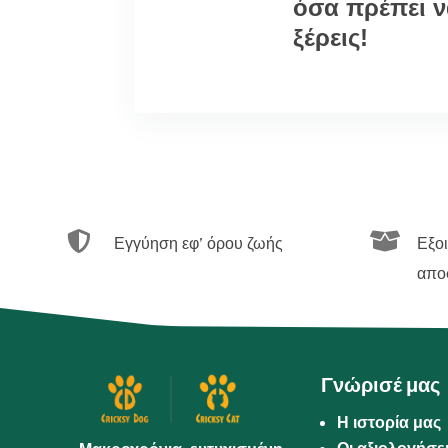
όσα πρέπει 
ξέρεις!


Εγγύηση εφ’ όρου ζωής
Εξο
απο
Γνώρισέ μας
Η ιστορία μας