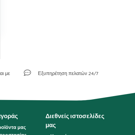
η

αι με
Εξυπηρέτηση πελατών 24/7
αγοράς
Διεθνείς ιστοσελίδες
μας
ροϊόντα μας