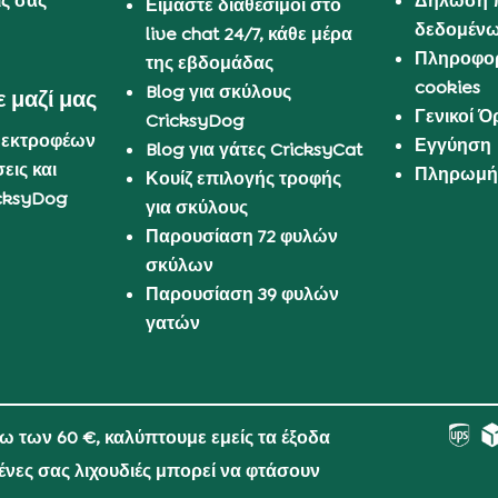
ις σας
Δήλωση 
Είμαστε διαθέσιμοι στο
δεδομέν
live chat 24/7, κάθε μέρα
Πληροφορ
της εβδομάδας
cookies
Blog για σκύλους
 μαζί μας
Γενικοί 
CricksyDog
 εκτροφέων
Εγγύηση
Blog για γάτες CricksyCat
εις και
Πληρωμή 
Κουίζ επιλογής τροφής
cksyDog
για σκύλους
Παρουσίαση 72 φυλών
σκύλων
Παρουσίαση 39 φυλών
γατών
νω των 60 €, καλύπτουμε εμείς τα έξοδα
μένες σας λιχουδιές μπορεί να φτάσουν