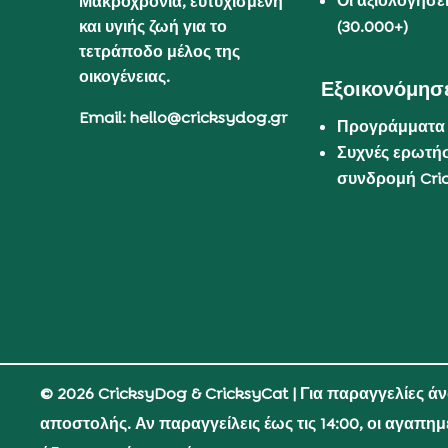
Οι αξιολογήσε
Μακροχρόνια, ευτυχισμένη
και υγιής ζωή για το
(30.000+)
τετράποδο μέλος της
οικογένειας.
Εξοικονόμησε
Email: hello@cricksydog.gr
Προγράμματα
Συχνές ερωτήσ
συνδρομή Cri
© 2026 CricksyDog & CricksyCat
| Για παραγγελίες ά
αποστολής. Αν παραγγείλεις έως τις 14:00, οι αγαπη