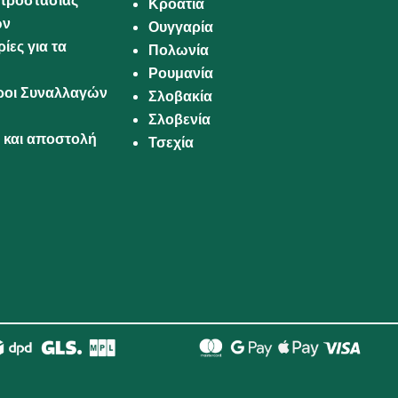
προστασίας
Κροατία
ων
Ουγγαρία
ίες για τα
Πολωνία
Ρουμανία
Όροι Συναλλαγών
Σλοβακία
Σλοβενία
και αποστολή
Τσεχία