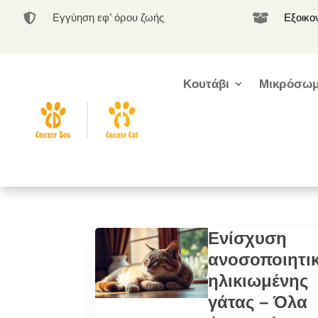
Εγγύηση εφ’ όρου ζωής
Εξοικο


Κουτάβι
Μικρόσωμ
Ενίσχυση
ανοσοποιητι
ηλικιωμένης
γάτας – Όλα