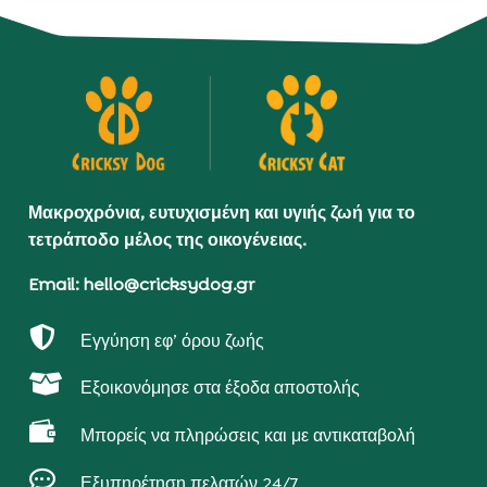
Μακροχρόνια, ευτυχισμένη και υγιής ζωή για το
τετράποδο μέλος της οικογένειας.
Email: hello@cricksydog.gr

Εγγύηση εφ’ όρου ζωής

Εξοικονόμησε στα έξοδα αποστολής

Μπορείς να πληρώσεις και με αντικαταβολή

Εξυπηρέτηση πελατών 24/7