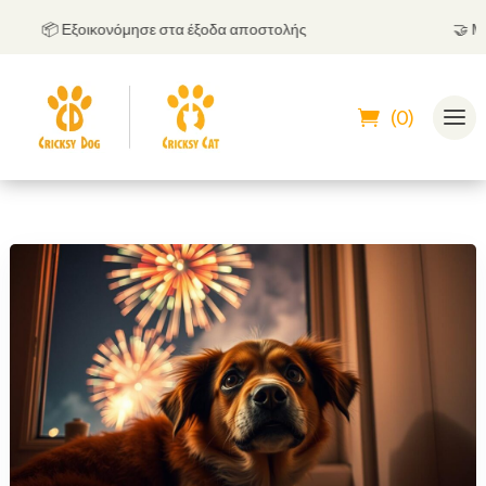
📦 Εξοικονόμησε στα έξοδα αποστολής
🤝
Μπορε
(0)