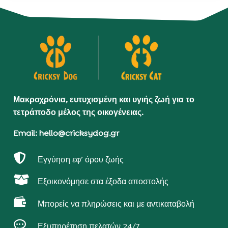
Μακροχρόνια, ευτυχισμένη και υγιής ζωή για το
τετράποδο μέλος της οικογένειας.
Email: hello@cricksydog.gr

Εγγύηση εφ’ όρου ζωής

Εξοικονόμησε στα έξοδα αποστολής

Μπορείς να πληρώσεις και με αντικαταβολή

Εξυπηρέτηση πελατών 24/7