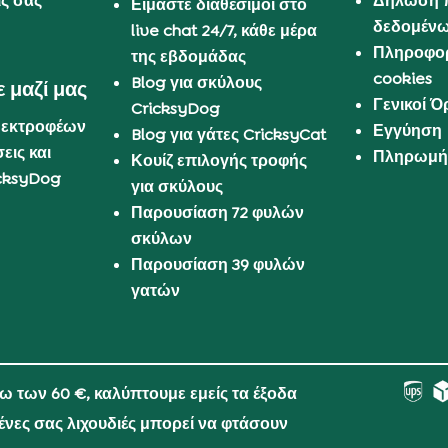
ις σας
Δήλωση 
Είμαστε διαθέσιμοι στο
δεδομέν
live chat 24/7, κάθε μέρα
Πληροφορ
της εβδομάδας
cookies
Blog για σκύλους
 μαζί μας
Γενικοί 
CricksyDog
 εκτροφέων
Εγγύηση
Blog για γάτες CricksyCat
εις και
Πληρωμή 
Κουίζ επιλογής τροφής
cksyDog
για σκύλους
Παρουσίαση 72 φυλών
σκύλων
Παρουσίαση 39 φυλών
γατών
νω των 60 €, καλύπτουμε εμείς τα έξοδα
μένες σας λιχουδιές μπορεί να φτάσουν