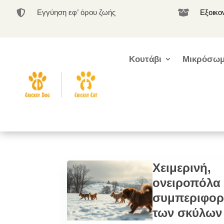
Εγγύηση εφ’ όρου ζωής
Εξοικο


Κουτάβι
Μικρόσωμ
Χειμερινή,
ονειροπόλα
συμπεριφο
των σκύλων