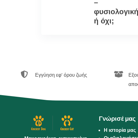
–
φυσιολογικ
ή όχι;


Εγγύηση εφ’ όρου ζωής
Εξο
απο
Γνώρισέ μας
Η ιστορία μας