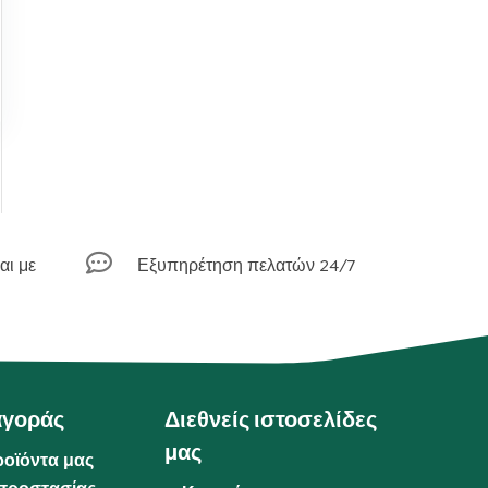

αι με
Εξυπηρέτηση πελατών 24/7
αγοράς
Διεθνείς ιστοσελίδες
μας
ροϊόντα μας