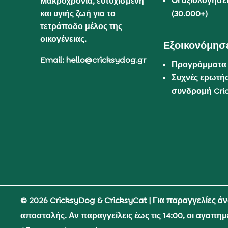
Οι αξιολογήσε
Μακροχρόνια, ευτυχισμένη
και υγιής ζωή για το
(30.000+)
τετράποδο μέλος της
οικογένειας.
Εξοικονόμησε
Email: hello@cricksydog.gr
Προγράμματα
Συχνές ερωτήσ
συνδρομή Cri
© 2026 CricksyDog & CricksyCat
| Για παραγγελίες ά
αποστολής. Αν παραγγείλεις έως τις 14:00, οι αγαπη