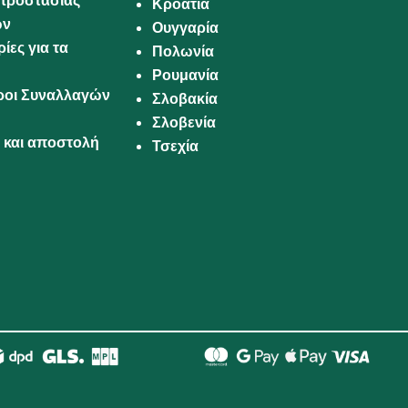
προστασίας
Κροατία
ων
Ουγγαρία
ίες για τα
Πολωνία
Ρουμανία
Όροι Συναλλαγών
Σλοβακία
Σλοβενία
και αποστολή
Τσεχία