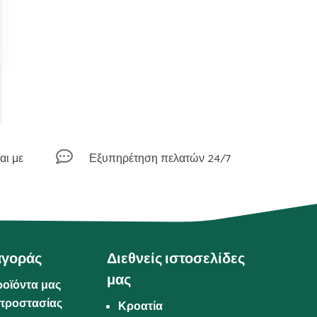
α

αι με
Εξυπηρέτηση πελατών 24/7
αγοράς
Διεθνείς ιστοσελίδες
μας
ροϊόντα μας
προστασίας
Κροατία