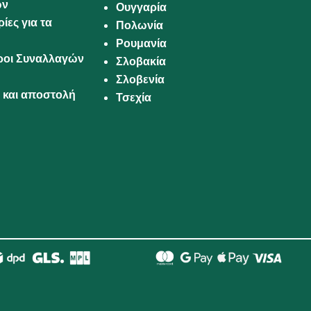
ων
Ουγγαρία
ίες για τα
Πολωνία
Ρουμανία
Όροι Συναλλαγών
Σλοβακία
Σλοβενία
και αποστολή
Τσεχία