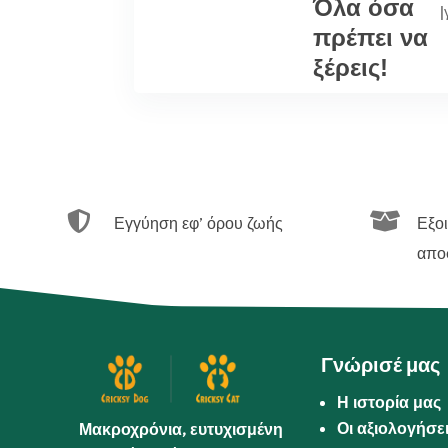
Όλα όσα
|
πρέπει να
ξέρεις!


Εγγύηση εφ’ όρου ζωής
Εξο
απο
Γνώρισέ μας
Η ιστορία μας
Οι αξιολογήσε
Μακροχρόνια, ευτυχισμένη