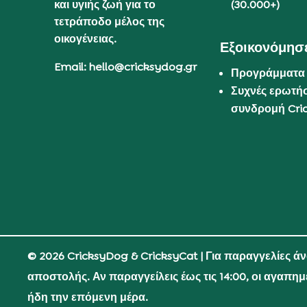
και υγιής ζωή για το
(30.000+)
τετράποδο μέλος της
οικογένειας.
Εξοικονόμησε
Email: hello@cricksydog.gr
Προγράμματα
Συχνές ερωτήσ
συνδρομή Cri
© 2026 CricksyDog & CricksyCat
| Για παραγγελίες ά
αποστολής. Αν παραγγείλεις έως τις 14:00, οι αγαπη
ήδη την επόμενη μέρα.