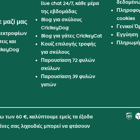
δεδομέν
live chat 24/7, κάθε μέρα
Πληροφορ
της εβδομάδας
cookies
Blog για σκύλους
 μαζί μας
Γενικοί 
CricksyDog
 εκτροφέων
Εγγύηση
Blog για γάτες CricksyCat
εις και
Πληρωμή 
Κουίζ επιλογής τροφής
cksyDog
για σκύλους
Παρουσίαση 72 φυλών
σκύλων
Παρουσίαση 39 φυλών
γατών
νω των 60 €, καλύπτουμε εμείς τα έξοδα
μένες σας λιχουδιές μπορεί να φτάσουν