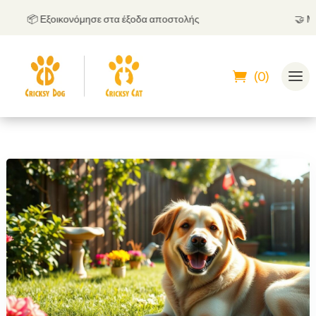
📦 Εξοικονόμησε στα έξοδα αποστολής
🤝
Μπορε
(0)