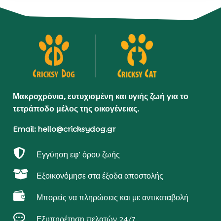
Μακροχρόνια, ευτυχισμένη και υγιής ζωή για το
τετράποδο μέλος της οικογένειας.
Email: hello@cricksydog.gr

Εγγύηση εφ’ όρου ζωής

Εξοικονόμησε στα έξοδα αποστολής

Μπορείς να πληρώσεις και με αντικαταβολή

Εξυπηρέτηση πελατών 24/7