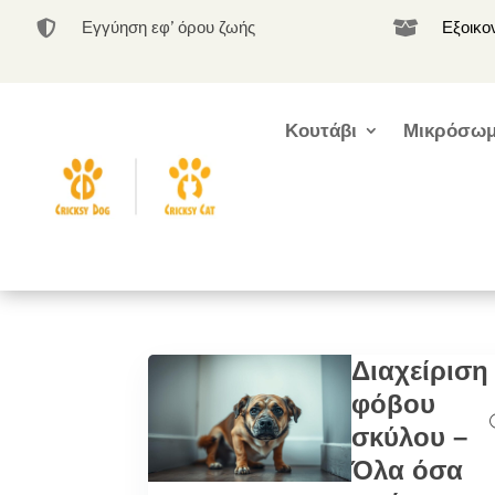
Εγγύηση εφ’ όρου ζωής
Εξοικο


Κουτάβι
Μικρόσωμ
Διαχείριση
φόβου
σκύλου –
Όλα όσα