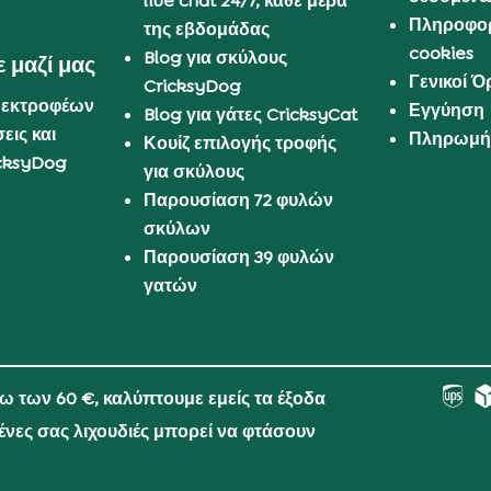
live chat 24/7, κάθε μέρα
Πληροφορ
της εβδομάδας
cookies
Blog για σκύλους
 μαζί μας
Γενικοί 
CricksyDog
 εκτροφέων
Εγγύηση
Blog για γάτες CricksyCat
εις και
Πληρωμή 
Κουίζ επιλογής τροφής
cksyDog
για σκύλους
Παρουσίαση 72 φυλών
σκύλων
Παρουσίαση 39 φυλών
γατών
νω των 60 €, καλύπτουμε εμείς τα έξοδα
μένες σας λιχουδιές μπορεί να φτάσουν