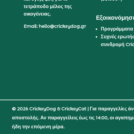
τετράποδο μέλος της
οικογένειας.
Εξοικονόμησε
Email: hello@cricksydog.gr
Προγράμματα
Συχνές ερωτήσ
συνδρομή Cri
© 2026 CricksyDog & CricksyCat
| Για παραγγελίες ά
αποστολής. Αν παραγγείλεις έως τις 14:00, οι αγαπη
ήδη την επόμενη μέρα.