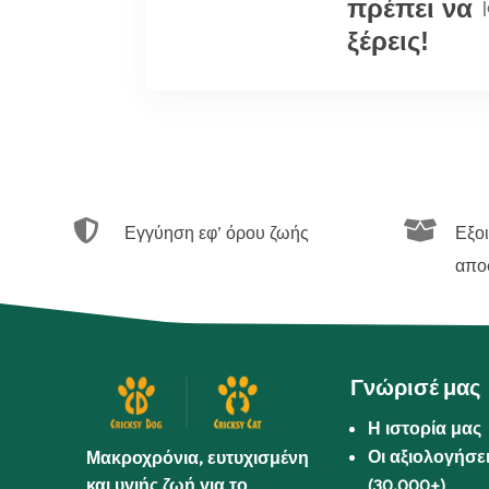
πρέπει να
|
ξέρεις!


Εγγύηση εφ’ όρου ζωής
Εξο
απο
Γνώρισέ μας
Η ιστορία μας
Οι αξιολογήσε
Μακροχρόνια, ευτυχισμένη
και υγιής ζωή για το
(30.000+)