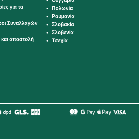
Ουγγαρία
ίες για τα
Πολωνία
Ρουμανία
Όροι Συναλλαγών
Σλοβακία
Σλοβενία
και αποστολή
Τσεχία