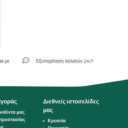

αι με
Εξυπηρέτηση πελατών 24/7
αγοράς
Διεθνείς ιστοσελίδες
μας
ροϊόντα μας
προστασίας
Κροατία
ων