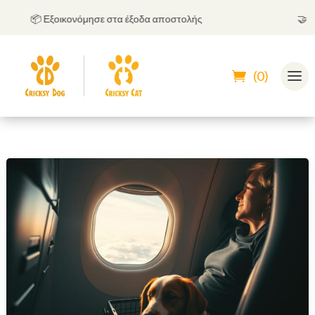
📦 Εξοικονόμησε στα έξοδα αποστολής
🤝
Μπορ
(0)