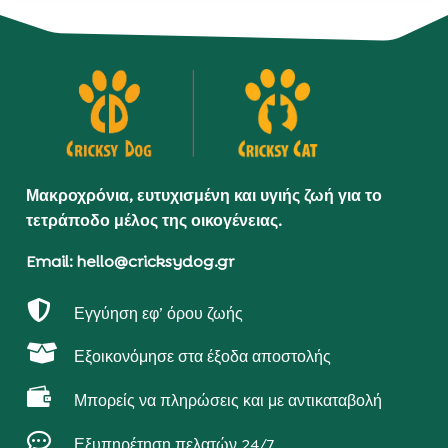
Μακροχρόνια, ευτυχισμένη και υγιής ζωή για το
τετράποδο μέλος της οικογένειας.
Email: hello@cricksydog.gr

Εγγύηση εφ’ όρου ζωής

Εξοικονόμησε στα έξοδα αποστολής

Μπορείς να πληρώσεις και με αντικαταβολή

Εξυπηρέτηση πελατών 24/7