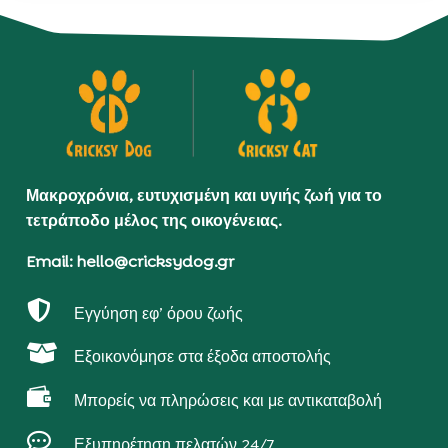
Μακροχρόνια, ευτυχισμένη και υγιής ζωή για το
τετράποδο μέλος της οικογένειας.
Email: hello@cricksydog.gr

Εγγύηση εφ’ όρου ζωής

Εξοικονόμησε στα έξοδα αποστολής

Μπορείς να πληρώσεις και με αντικαταβολή

Εξυπηρέτηση πελατών 24/7