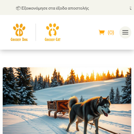
📦 Εξοικονόμησε στα έξοδα αποστολής
🤝
Μπο
(0)