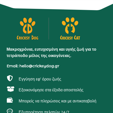
Μακροχρόνια, ευτυχισμένη και υγιής ζωή για το
τετράποδο μέλος της οικογένειας.
Email: hello@cricksydog.gr

Εγγύηση εφ’ όρου ζωής

Εξοικονόμησε στα έξοδα αποστολής

Μπορείς να πληρώσεις και με αντικαταβολή

Εξυπηρέτηση πελατών 24/7