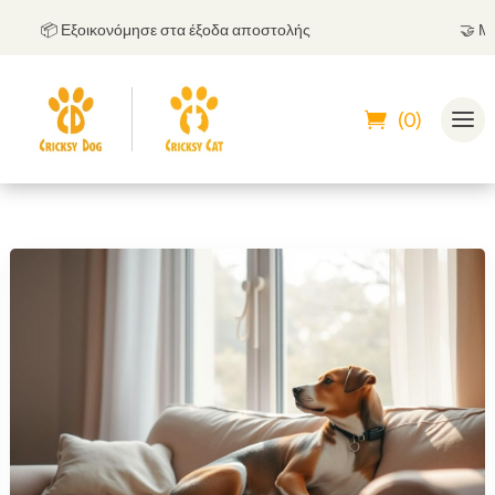
📦 Εξοικονόμησε στα έξοδα αποστολής
🤝
Μπορε
(0)