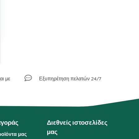

αι με
Εξυπηρέτηση πελατών 24/7
αγοράς
Διεθνείς ιστοσελίδες
μας
ροϊόντα μας