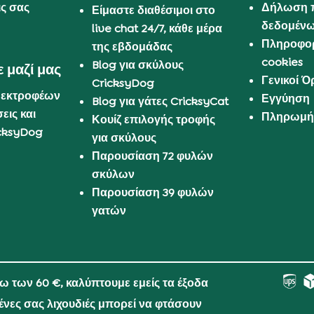
ις σας
Δήλωση 
Είμαστε διαθέσιμοι στο
δεδομέν
live chat 24/7, κάθε μέρα
Πληροφορ
της εβδομάδας
cookies
Blog για σκύλους
 μαζί μας
Γενικοί 
CricksyDog
 εκτροφέων
Εγγύηση
Blog για γάτες CricksyCat
εις και
Πληρωμή 
Κουίζ επιλογής τροφής
cksyDog
για σκύλους
Παρουσίαση 72 φυλών
σκύλων
Παρουσίαση 39 φυλών
γατών
νω των 60 €, καλύπτουμε εμείς τα έξοδα
μένες σας λιχουδιές μπορεί να φτάσουν