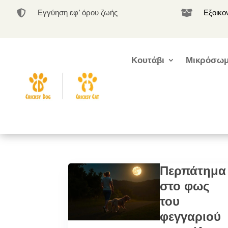
Εγγύηση εφ’ όρου ζωής
Εξοικο


Κουτάβι
Μικρόσωμ
Περπάτημα
στο φως
του
φεγγαριού