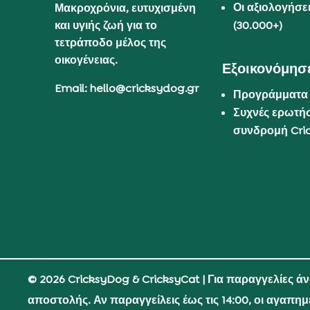
Οι αξιολογήσε
Μακροχρόνια, ευτυχισμένη
και υγιής ζωή για το
(30.000+)
τετράποδο μέλος της
οικογένειας.
Εξοικονόμησε
Email: hello@cricksydog.gr
Προγράμματα
Συχνές ερωτήσ
συνδρομή Cri
© 2026 CricksyDog & CricksyCat
| Για παραγγελίες ά
αποστολής. Αν παραγγείλεις έως τις 14:00, οι αγαπη