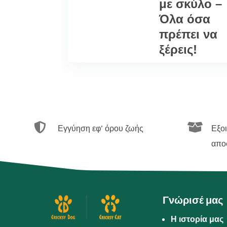
με σκύλο –
Όλα όσα
πρέπει να
ξέρεις!


Εγγύηση εφ’ όρου ζωής
Εξο
απο
Γνώρισέ μας
Η ιστορία μας