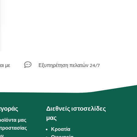

αι με
Εξυπηρέτηση πελατών 24/7
αγοράς
Διεθνείς ιστοσελίδες
μας
ροϊόντα μας
προστασίας
Κροατία
ων