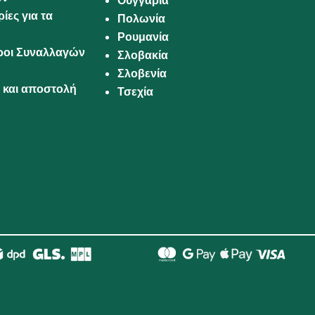
Ουγγαρία
ίες για τα
Πολωνία
Ρουμανία
Όροι Συναλλαγών
Σλοβακία
Σλοβενία
και αποστολή
Τσεχία