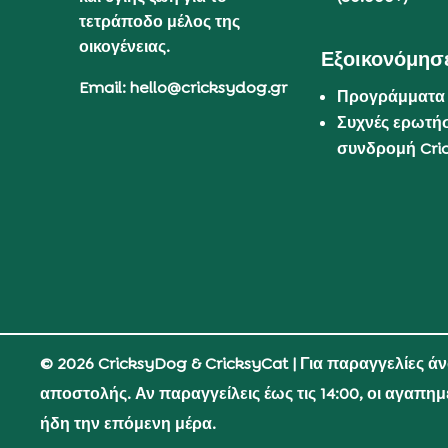
τετράποδο μέλος της
οικογένειας.
Εξοικονόμησε
Email: hello@cricksydog.gr
Προγράμματα
Συχνές ερωτήσ
συνδρομή Cri
© 2026 CricksyDog & CricksyCat
| Για παραγγελίες ά
αποστολής. Αν παραγγείλεις έως τις 14:00, οι αγαπη
ήδη την επόμενη μέρα.