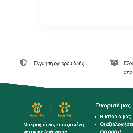


Εγγύηση εφ’ όρου ζωής
Εξο
απο
Γνώρισέ μας
Η ιστορία μας
Οι αξιολογήσε
Μακροχρόνια, ευτυχισμένη
και υγιής ζωή για το
(30.000+)