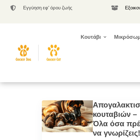
Εγγύηση εφ’ όρου ζωής
Εξοικο


Κουτάβι
Μικρόσωμ
Απογαλακτι
κουταβιών –
Όλα όσα πρέ
να γνωρίζεις