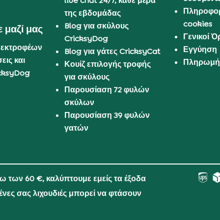
live chat 24/7, κάθε μέρα
Πληροφορ
της εβδομάδας
cookies
Blog για σκύλους
 μαζί μας
Γενικοί 
CricksyDog
 εκτροφέων
Εγγύηση
Blog για γάτες CricksyCat
εις και
Πληρωμή 
Κουίζ επιλογής τροφής
cksyDog
για σκύλους
Παρουσίαση 72 φυλών
σκύλων
Παρουσίαση 39 φυλών
γατών
νω των 60 €, καλύπτουμε εμείς τα έξοδα
μένες σας λιχουδιές μπορεί να φτάσουν