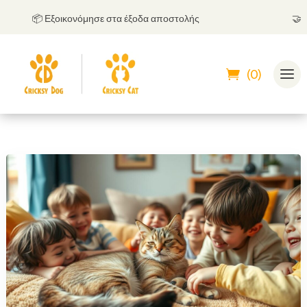
📦 Εξοικονόμησε στα έξοδα αποστολής
🤝
Μπορ
(0)