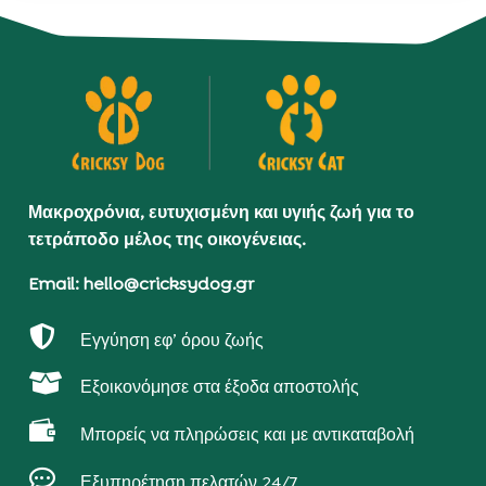
Μακροχρόνια, ευτυχισμένη και υγιής ζωή για το
τετράποδο μέλος της οικογένειας.
Email: hello@cricksydog.gr

Εγγύηση εφ’ όρου ζωής

Εξοικονόμησε στα έξοδα αποστολής

Μπορείς να πληρώσεις και με αντικαταβολή

Εξυπηρέτηση πελατών 24/7