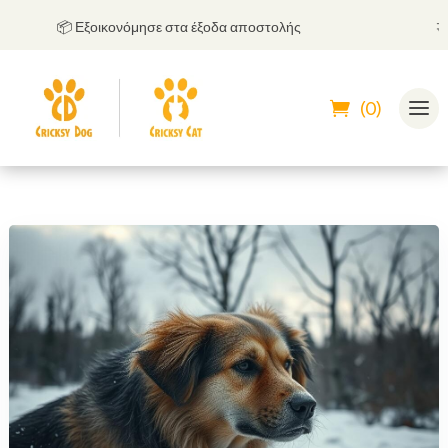
📦 Εξοικονόμησε στα έξοδα αποστολής
🤝
Μ
(0)