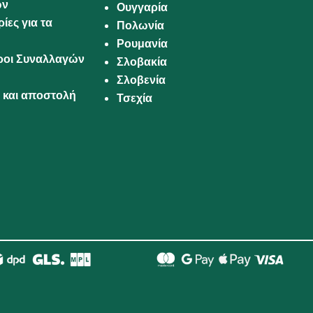
ων
Ουγγαρία
ίες για τα
Πολωνία
Ρουμανία
Όροι Συναλλαγών
Σλοβακία
Σλοβενία
και αποστολή
Τσεχία