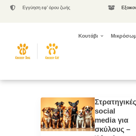
Εγγύηση εφ’ όρου ζωής
Εξοικο


Κουτάβι
Μικρόσωμ
Στρατηγικέ
social
media για
σκύλους –