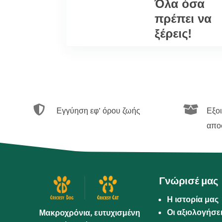
Όλα όσα
πρέπει να
ξέρεις!


Εγγύηση εφ’ όρου ζωής
Εξο
απο
Γνώρισέ μας
Η ιστορία μας
Οι αξιολογήσε
Μακροχρόνια, ευτυχισμένη