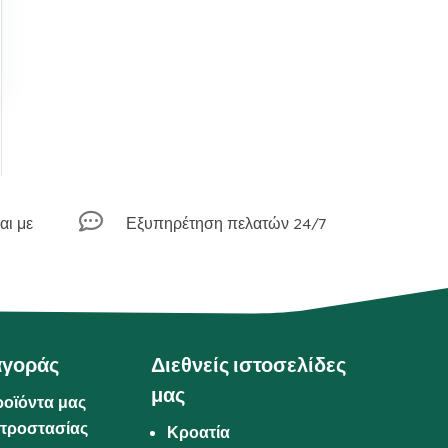

αι με
Εξυπηρέτηση πελατών 24/7
αγοράς
Διεθνείς ιστοσελίδες
μας
ροϊόντα μας
προστασίας
Κροατία