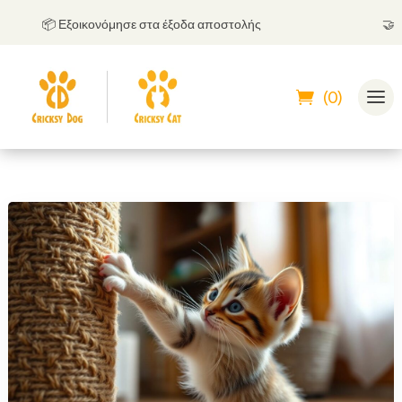
📦 Εξοικονόμησε στα έξοδα αποστολής
🤝
Μπορ
(0)