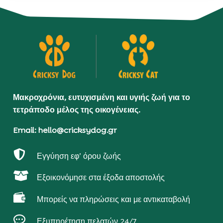
Μακροχρόνια, ευτυχισμένη και υγιής ζωή για το
τετράποδο μέλος της οικογένειας.
Email: hello@cricksydog.gr

Εγγύηση εφ’ όρου ζωής

Εξοικονόμησε στα έξοδα αποστολής

Μπορείς να πληρώσεις και με αντικαταβολή

Εξυπηρέτηση πελατών 24/7