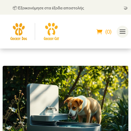
📦 Εξοικονόμησε στα έξοδα αποστολής
🤝
Μπορε
(0)