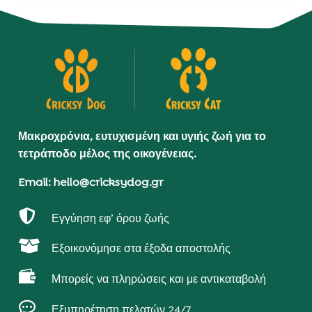
Μακροχρόνια, ευτυχισμένη και υγιής ζωή για το
τετράποδο μέλος της οικογένειας.
Email: hello@cricksydog.gr

Εγγύηση εφ’ όρου ζωής

Εξοικονόμησε στα έξοδα αποστολής

Μπορείς να πληρώσεις και με αντικαταβολή

Εξυπηρέτηση πελατών 24/7