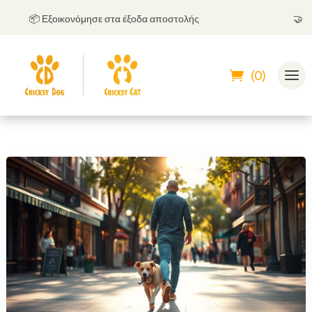
📦 Εξοικονόμησε στα έξοδα αποστολής
🤝
Μπορε
(0)