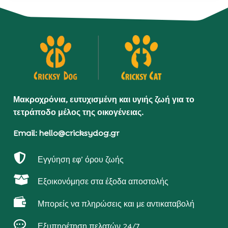
Μακροχρόνια, ευτυχισμένη και υγιής ζωή για το
τετράποδο μέλος της οικογένειας.
Email: hello@cricksydog.gr

Εγγύηση εφ’ όρου ζωής

Εξοικονόμησε στα έξοδα αποστολής

Μπορείς να πληρώσεις και με αντικαταβολή

Εξυπηρέτηση πελατών 24/7