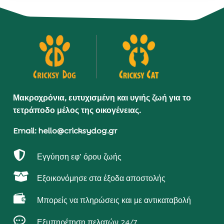
Μακροχρόνια, ευτυχισμένη και υγιής ζωή για το
τετράποδο μέλος της οικογένειας.
Email: hello@cricksydog.gr

Εγγύηση εφ’ όρου ζωής

Εξοικονόμησε στα έξοδα αποστολής

Μπορείς να πληρώσεις και με αντικαταβολή

Εξυπηρέτηση πελατών 24/7