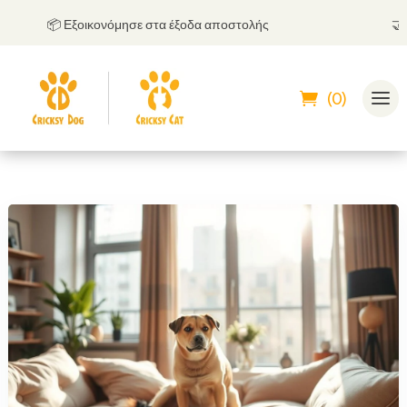
📦 Εξοικονόμησε στα έξοδα αποστολής
🤝
Μπορε
(0)