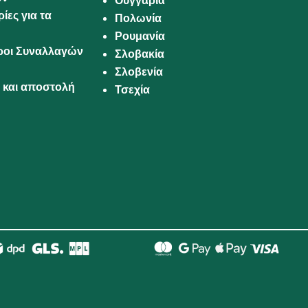
Ουγγαρία
ίες για τα
Πολωνία
Ρουμανία
Όροι Συναλλαγών
Σλοβακία
Σλοβενία
και αποστολή
Τσεχία