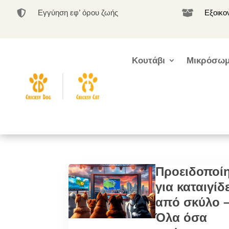
Εγγύηση εφ’ όρου ζωής
Εξοικο


Κουτάβι
Μικρόσωμ
Προειδοποί
για καταιγίδ
από σκύλο 
Όλα όσα