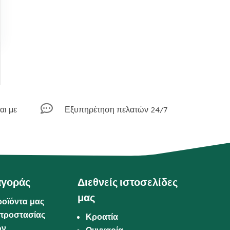

αι με
Εξυπηρέτηση πελατών 24/7
αγοράς
Διεθνείς ιστοσελίδες
μας
ροϊόντα μας
προστασίας
Κροατία
ων