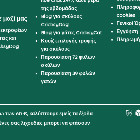
live chat 24/7, κάθε μέρα
Πληροφορ
της εβδομάδας
cookies
Blog για σκύλους
 μαζί μας
Γενικοί 
CricksyDog
 εκτροφέων
Εγγύηση
Blog για γάτες CricksyCat
εις και
Πληρωμή 
Κουίζ επιλογής τροφής
cksyDog
για σκύλους
Παρουσίαση 72 φυλών
σκύλων
Παρουσίαση 39 φυλών
γατών
νω των 60 €, καλύπτουμε εμείς τα έξοδα
μένες σας λιχουδιές μπορεί να φτάσουν