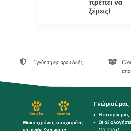
πρέπει να
ξέρεις!


Εγγύηση εφ’ όρου ζωής
Εξο
απο
Γνώρισέ μας
Η ιστορία μας
Οι αξιολογήσε
Μακροχρόνια, ευτυχισμένη
και υγιής ζωή για το
(30.000+)