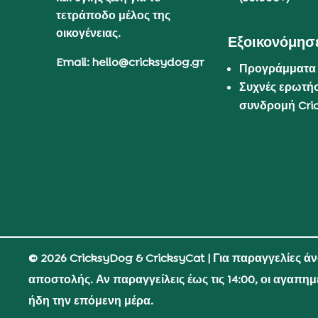
τετράποδο μέλος της
οικογένειας.
Εξοικονόμησε
Email: hello@cricksydog.gr
Προγράμματα
Συχνές ερωτήσ
συνδρομή Cri
© 2026 CricksyDog & CricksyCat
| Για παραγγελίες ά
αποστολής. Αν παραγγείλεις έως τις 14:00, οι αγαπη
ήδη την επόμενη μέρα.