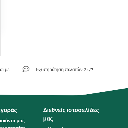

αι με
Εξυπηρέτηση πελατών 24/7
αγοράς
Διεθνείς ιστοσελίδες
μας
ροϊόντα μας