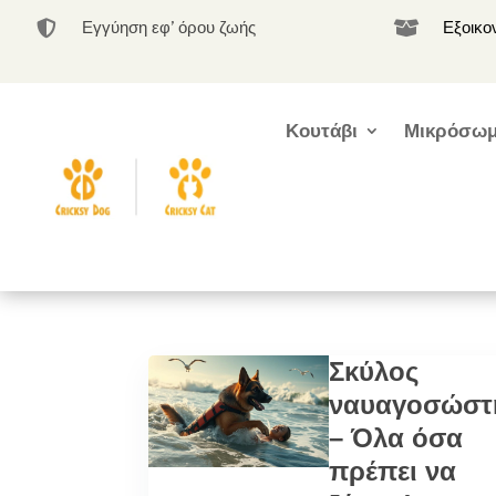
Εγγύηση εφ’ όρου ζωής
Εξοικο


Κουτάβι
Μικρόσωμ
Σκύλος
ναυαγοσώστ
– Όλα όσα
πρέπει να