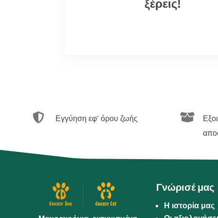
ξέρεις!


Εγγύηση εφ’ όρου ζωής
Εξο
απο
Γνώρισέ μας
Η ιστορία μας