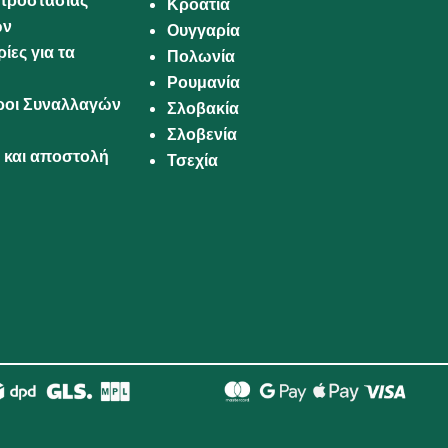
προστασίας
Κροατία
ων
Ουγγαρία
ίες για τα
Πολωνία
Ρουμανία
Όροι Συναλλαγών
Σλοβακία
Σλοβενία
και αποστολή
Τσεχία