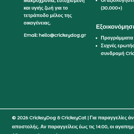
Οι αξιολογήσε
Μακροχρόνια, ευτυχισμένη
και υγιής ζωή για το
(30.000+)
τετράποδο μέλος της
οικογένειας.
Εξοικονόμησε
Email: hello@cricksydog.gr
Προγράμματα
Συχνές ερωτήσ
συνδρομή Cri
© 2026 CricksyDog & CricksyCat
| Για παραγγελίες ά
αποστολής. Αν παραγγείλεις έως τις 14:00, οι αγαπη