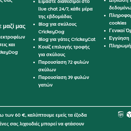
ις σας
Δήλωση 
Είμαστε διαθέσιμοι στο
δεδομέν
live chat 24/7, κάθε μέρα
Πληροφορ
της εβδομάδας
cookies
Blog για σκύλους
 μαζί μας
Γενικοί 
CricksyDog
 εκτροφέων
Εγγύηση
Blog για γάτες CricksyCat
εις και
Πληρωμή 
Κουίζ επιλογής τροφής
cksyDog
για σκύλους
Παρουσίαση 72 φυλών
σκύλων
Παρουσίαση 39 φυλών
γατών
νω των 60 €, καλύπτουμε εμείς τα έξοδα
μένες σας λιχουδιές μπορεί να φτάσουν