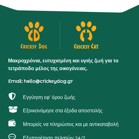
Μακροχρόνια, ευτυχισμένη και υγιής ζωή για το
τετράποδο μέλος της οικογένειας.
Email: hello@cricksydog.gr

Εγγύηση εφ’ όρου ζωής

Εξοικονόμησε στα έξοδα αποστολής

Μπορείς να πληρώσεις και με αντικαταβολή

Εξυπηρέτηση πελατών 24/7