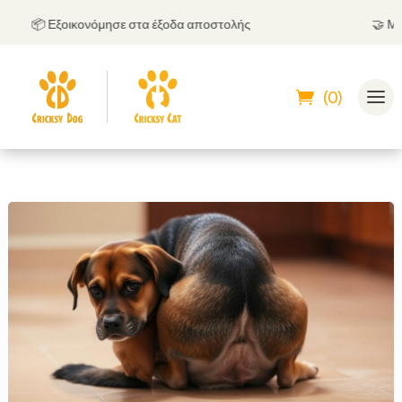
📦 Εξοικονόμησε στα έξοδα αποστολής
🤝
Μπορεί
(0)