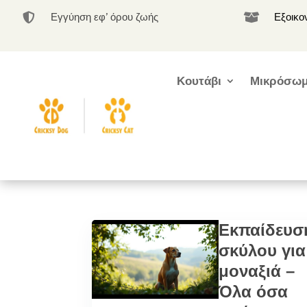
Εγγύηση εφ’ όρου ζωής
Εξοικο


Κουτάβι
Μικρόσωμ
Εκπαίδευσ
σκύλου για
μοναξιά –
Όλα όσα