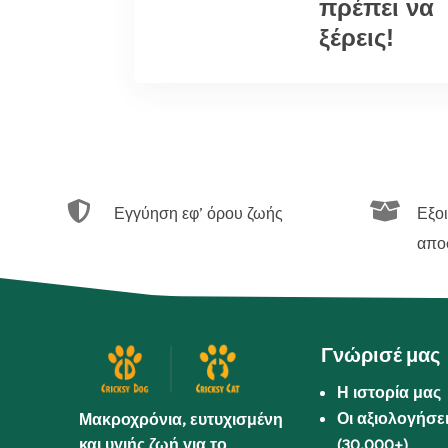
πρέπει να
ξέρεις!


Εγγύηση εφ’ όρου ζωής
Εξο
απο
Γνώρισέ μας
Η ιστορία μας
Οι αξιολογήσε
Μακροχρόνια, ευτυχισμένη
και υγιής ζωή για το
(30.000+)