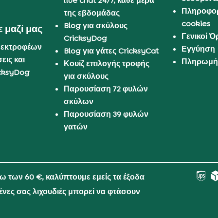
live chat 24/7, κάθε μέρα
Πληροφορ
της εβδομάδας
cookies
Blog για σκύλους
 μαζί μας
Γενικοί 
CricksyDog
 εκτροφέων
Εγγύηση
Blog για γάτες CricksyCat
εις και
Πληρωμή 
Κουίζ επιλογής τροφής
cksyDog
για σκύλους
Παρουσίαση 72 φυλών
σκύλων
Παρουσίαση 39 φυλών
γατών
νω των 60 €, καλύπτουμε εμείς τα έξοδα
μένες σας λιχουδιές μπορεί να φτάσουν