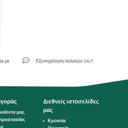

αι με
Εξυπηρέτηση πελατών 24/7
αγοράς
Διεθνείς ιστοσελίδες
μας
ροϊόντα μας
προστασίας
Κροατία
ων