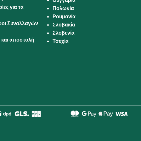
Ουγγαρία
ίες για τα
Πολωνία
Ρουμανία
Όροι Συναλλαγών
Σλοβακία
Σλοβενία
και αποστολή
Τσεχία