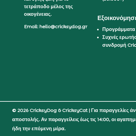
τετράποδο μέλος της
οικογένειας.
Εξοικονόμησε
Email: hello@cricksydog.gr
Προγράμματα
Συχνές ερωτήσ
συνδρομή Cri
© 2026 CricksyDog & CricksyCat
| Για παραγγελίες ά
αποστολής. Αν παραγγείλεις έως τις 14:00, οι αγαπη
ήδη την επόμενη μέρα.